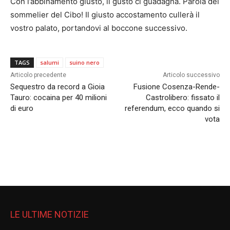
Con l’abbinamento giusto, il gusto ci guadagna. Parola del
sommelier del Cibo! Il giusto accostamento cullerà il
vostro palato, portandovi al boccone successivo.
TAGS
salumi
suino nero
Articolo precedente
Articolo successivo
Sequestro da record a Gioia
Fusione Cosenza-Rende-
Tauro: cocaina per 40 milioni
Castrolibero: fissato il
di euro
referendum, ecco quando si
vota
LE ULTIME NOTIZIE