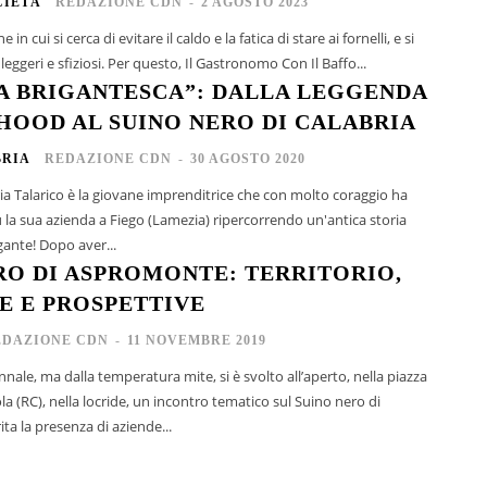
CIETÀ
REDAZIONE CDN
-
2 AGOSTO 2023
e in cui si cerca di evitare il caldo e la fatica di stare ai fornelli, e si
preferiscono piatti leggeri e sfiziosi. Per questo, Il Gastronomo Con Il Baffo...
A BRIGANTESCA”: DALLA LEGGENDA
 HOOD AL SUINO NERO DI CALABRIA
BRIA
REDAZIONE CDN
-
30 AGOSTO 2020
ia Talarico è la giovane imprenditrice che con molto coraggio ha
u la sua azienda a Fiego (Lamezia) ripercorrendo un'antica storia
igante! Dopo aver...
RO DI ASPROMONTE: TERRITORIO,
E E PROSPETTIVE
EDAZIONE CDN
-
11 NOVEMBRE 2019
nale, ma dalla temperatura mite, si è svolto all’aperto, nella piazza
ola (RC), nella locride, un incontro tematico sul Suino nero di
onte. Nutrita la presenza di aziende...