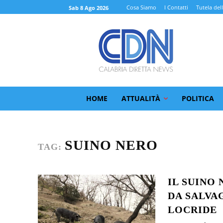
Cosa Siamo
I Contatti
Tutela del
Sab 8 Ago 2026
HOME
ATTUALITÀ
POLITICA
SUINO NERO
TAG:
IL SUINO
DA SALVA
LOCRIDE