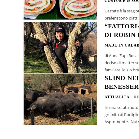
COSTUME & SO
L’estate è la stagion
“FATTORI
DI ROBIN
MADE IN CALA
di Anna Zupi Rosar
deciso di metter s
familiare: lo zio br
SUINO NE
BENESSER
ATTUALITÀ
R
In una serata autun
gremita di Portigli
Asprom