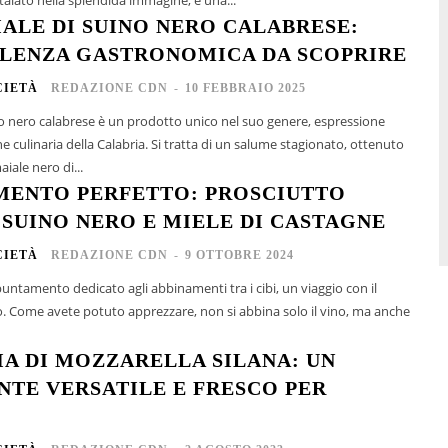
IALE DI SUINO NERO CALABRESE:
LENZA GASTRONOMICA DA SCOPRIRE
CIETÀ
REDAZIONE CDN
-
10 FEBBRAIO 2025
ino nero calabrese è un prodotto unico nel suo genere, espressione
one culinaria della Calabria. Si tratta di un salume stagionato, ottenuto
iale nero di...
MENTO PERFETTO: PROSCIUTTO
 SUINO NERO E MIELE DI CASTAGNE
CIETÀ
REDAZIONE CDN
-
9 OTTOBRE 2024
untamento dedicato agli abbinamenti tra i cibi, un viaggio con il
. Come avete potuto apprezzare, non si abbina solo il vino, ma anche
IA DI MOZZARELLA SILANA: UN
NTE VERSATILE E FRESCO PER