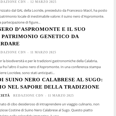
EDAZIONE CDN
-
12 MARZO 2025
zzato dal GAL della Locride, presieduto da Francesco Macrì, ha posto
patrimonio locale di inestimabile valore: il suino nero d'Aspromonte.
a partecipazione di figure...
 NERO D’ASPROMONTE E IL SUO
 PATRIMONIO GENETICO DA
ARDARE
EDAZIONE CDN
-
11 MARZO 2025
r la biodiversità e per le tradizioni gastronomiche della Calabria,
ltro il suino nero d'Aspromonte. In una conferenza stampa
erre Locridee, sono stati anticipati...
DI SUINO NERO CALABRESE AL SUGO:
IO NEL SAPORE DELLA TRADIZIONE
CIETÀ
REDAZIONE CDN
-
11 MARZO 2025
nato di cibo desideroso di intraprendere un viaggio culinario, non
liziose Costine di Suino Nero Calabrese al Sugo. Questo piatto
rtalato nella splendida immagine, è una...