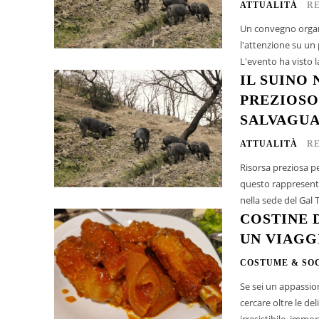
ATTUALITÀ
R
Un convegno organi
l'attenzione su un 
L'evento ha visto l
IL SUINO
PREZIOSO
SALVAGU
ATTUALITÀ
R
Risorsa preziosa pe
questo rappresenta fra l'a
nella sede del Gal T
COSTINE 
UN VIAGG
COSTUME & SO
Se sei un appassio
cercare oltre le de
irresistibile, immo