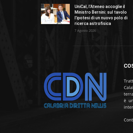
UniCal, l’Ateneo accoglie il
Ministro Bernini: sul tavolo
l’ipotesi di un nuovo polo di
ricerca astrofisica
7 Agosto 2026
CO
Trat
Cala
terr
è un
inte
Cont