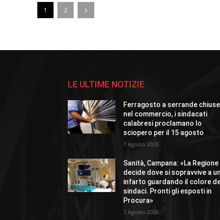
1
2
LE ULTIME NOTIZIE
Ferragosto a serrande chius
nel commercio, i sindacati
calabresi proclamano lo
sciopero per il 15 agosto
7 Agosto 2026
Sanità, Campana: «La Regione
decide dove si sopravvive a u
infarto guardando il colore de
sindaci. Pronti gli esposti in
Procura»
7 Agosto 2026