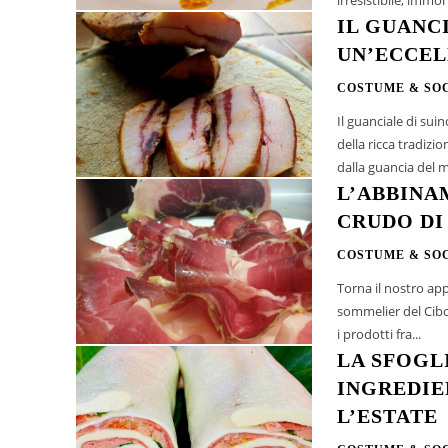
IL GUANC
UN’ECCEL
COSTUME & SO
Il guanciale di su
della ricca tradizi
dalla guancia del ma
L’ABBINA
CRUDO DI
COSTUME & SO
Torna il nostro app
sommelier del Cibo
i prodotti fra...
LA SFOGL
INGREDIE
L’ESTATE