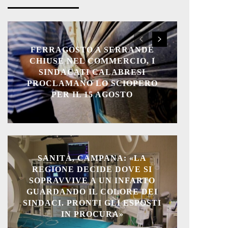
FERRAGOSTO A SERRANDE
CHIUSE NEL COMMERCIO, I
SINDACATI CALABRESI
PROCLAMANO LO SCIOPERO
PER IL 15 AGOSTO
SANITÀ, CAMPANA: «LA
REGIONE DECIDE DOVE SI
SOPRAVVIVE A UN INFARTO
GUARDANDO IL COLORE DEI
SINDACI. PRONTI GLI ESPOSTI
IN PROCURA»