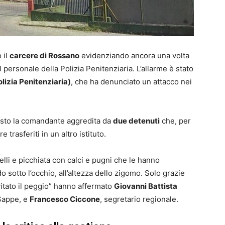
 il
carcere di Rossano
evidenziando ancora una volta
 il personale della Polizia Penitenziaria. L’allarme è stato
izia Penitenziaria)
, che ha denunciato un attacco nei
visto la comandante aggredita da
due detenuti
che, per
trasferiti in un altro istituto.
elli e picchiata con calci e pugni che le hanno
o sotto l’occhio, all’altezza dello zigomo. Solo grazie
vitato il peggio” hanno affermato
Giovanni Battista
 Sappe, e
Francesco Ciccone
, segretario regionale.