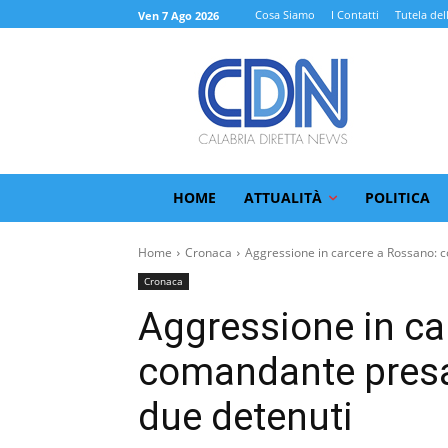
Cosa Siamo
I Contatti
Tutela del
Ven 7 Ago 2026
HOME
ATTUALITÀ
POLITICA
Home
Cronaca
Aggressione in carcere a Rossano: 
Cronaca
Aggressione in ca
comandante presa 
due detenuti