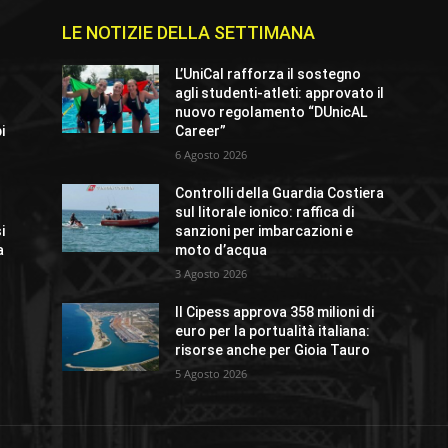
LE NOTIZIE DELLA SETTIMANA
L’UniCal rafforza il sostegno
agli studenti-atleti: approvato il
nuovo regolamento “DUnicAL
i
Career”
6 Agosto 2026
Controlli della Guardia Costiera
sul litorale ionico: raffica di
i
sanzioni per imbarcazioni e
a
moto d’acqua
3 Agosto 2026
Il Cipess approva 358 milioni di
euro per la portualità italiana:
risorse anche per Gioia Tauro
5 Agosto 2026