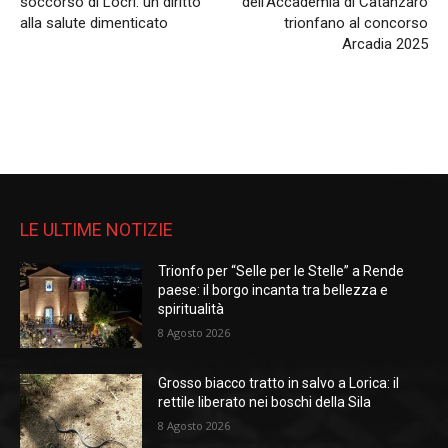
soccorso di Locri: un diritto
dell’Accademia di Catanzaro
alla salute dimenticato
trionfano al concorso
Arcadia 2025
LE ULTIME NOTIZIE
Trionfo per “Selle per le Stelle” a Rende
paese: il borgo incanta tra bellezza e
spiritualità
8 Agosto 2026
Grosso biacco tratto in salvo a Lorica: il
rettile liberato nei boschi della Sila
8 Agosto 2026