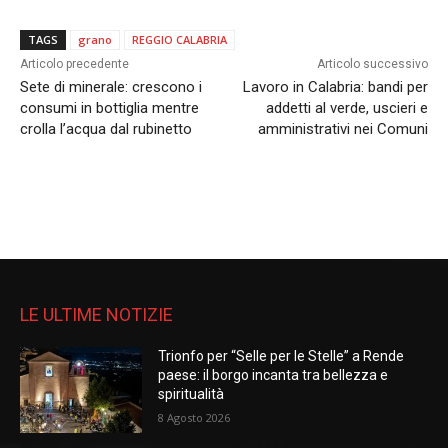
TAGS
grano
REGGIO CALABRIA
Articolo precedente
Articolo successivo
Sete di minerale: crescono i
Lavoro in Calabria: bandi per
consumi in bottiglia mentre
addetti al verde, uscieri e
crolla l’acqua dal rubinetto
amministrativi nei Comuni
LE ULTIME NOTIZIE
Trionfo per “Selle per le Stelle” a Rende
paese: il borgo incanta tra bellezza e
spiritualità
8 Agosto 2026