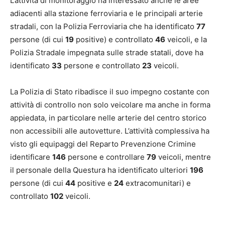
L’attività di monitoraggio ha interessato anche le aree
adiacenti alla stazione ferroviaria e le principali arterie
stradali, con la Polizia Ferroviaria che ha identificato
77
persone (di cui
19
positive) e controllato
46
veicoli, e la
Polizia Stradale impegnata sulle strade statali, dove ha
identificato
33
persone e controllato
23
veicoli.
La Polizia di Stato ribadisce il suo impegno costante con
attività di controllo non solo veicolare ma anche in forma
appiedata, in particolare nelle arterie del centro storico
non accessibili alle autovetture. L’attività complessiva ha
visto gli equipaggi del Reparto Prevenzione Crimine
identificare
146
persone e controllare
79
veicoli, mentre
il personale della Questura ha identificato ulteriori
196
persone (di cui
44
positive e
24
extracomunitari) e
controllato
102
veicoli.