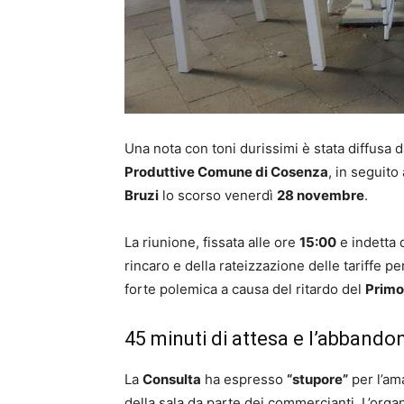
Una nota con toni durissimi è stata diffusa d
Produttive Comune di Cosenza
, in seguito
Bruzi
lo scorso venerdì
28 novembre
.
La riunione, fissata alle ore
15:00
e indetta 
rincaro e della rateizzazione delle tariffe p
forte polemica a causa del ritardo del
Primo
45 minuti di attesa e l’abbando
La
Consulta
ha espresso
“stupore”
per l’am
della sala da parte dei commercianti. L’org