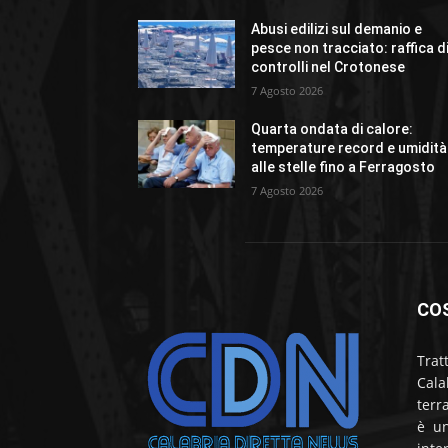
Abusi edilizi sul demanio e
pesce non tracciato: raffica d
controlli nel Crotonese
7 Agosto 2026
Quarta ondata di calore:
temperature record e umidità
alle stelle fino a Ferragosto
7 Agosto 2026
CO
Trat
Cala
terr
è un