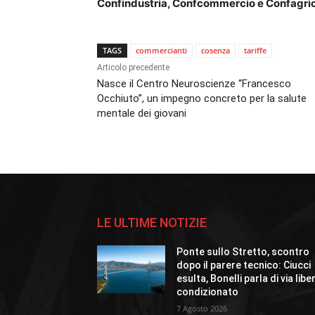
Confindustria, Confcommercio e Confagric
TAGS
commercianti
cosenza
tariffe
Articolo precedente
Nasce il Centro Neuroscienze “Francesco
Occhiuto”, un impegno concreto per la salute
mentale dei giovani
LE ULTIME NOTIZIE
Ponte sullo Stretto, scontro
dopo il parere tecnico: Ciucci
esulta, Bonelli parla di via libe
condizionato
7 Agosto 2026