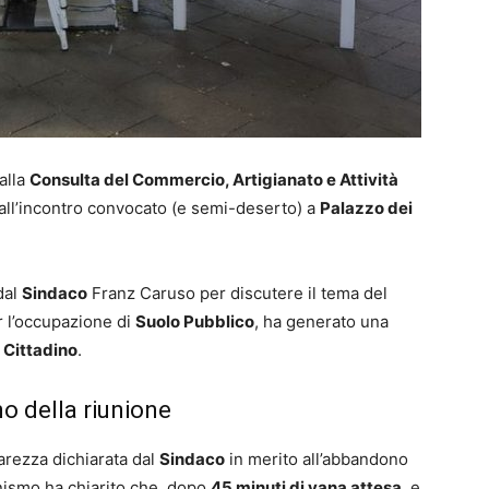
alla
Consulta del Commercio, Artigianato e Attività
 all’incontro convocato (e semi-deserto) a
Palazzo dei
dal
Sindaco
Franz Caruso per discutere il tema del
er l’occupazione di
Suolo Pubblico
, ha generato una
 Cittadino
.
no della riunione
arezza dichiarata dal
Sindaco
in merito all’abbandono
anismo ha chiarito che, dopo
45 minuti di vana attesa
, e