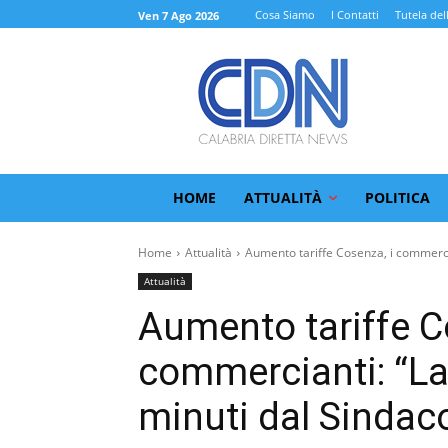
Cosa Siamo
I Contatti
Tutela del
Ven 7 Ago 2026
HOME
ATTUALITÀ
POLITICA
Home
Attualità
Aumento tariffe Cosenza, i commercian
Attualità
Aumento tariffe C
commercianti: “La
minuti dal Sindac