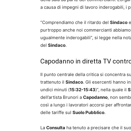
a causa di impegni di lavoro inderogabili, i p
“Comprendiamo che il ritardo del
Sindaco
e
purtroppo anche noi commercianti abbiamo o
ugualmente inderogabili”, si legge nella nota
del
Sindaco
.
Capodanno in diretta TV contr
Il punto centrale della critica si concentra 
trattenuto il
Sindaco
. Gli esercenti hanno in
undici minuti (
15:32-15:43
)”, nella quale il
S
dell’artista Brunori a
Capodanno
, non sembr
così a lungo i lavoratori accorsi per affro
delle tariffe sul
Suolo Pubblico
.
La
Consulta
ha tenuto a precisare che il suo