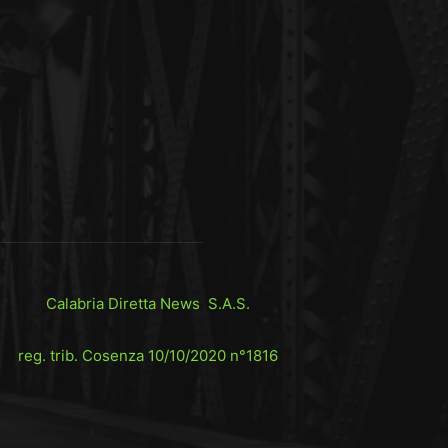
Calabria Diretta News S.A.S.
reg. trib. Cosenza 10/10/2020 n°1816