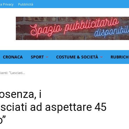
la Privacy
Pubblicità
CRONACA
SPORT
COSTUME & SOCIETÀ
RUBRICH
ti: "Lasciati...
osenza, i
sciati ad aspettare 45
o”