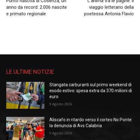
Punto nascita di Cosenza, un
L’anima tra le pagine: il
anno da record: 2.006 nascite
viaggio letterario della
e primato regionale
poetessa Antonia Flavio
LE ULTIME NOTIZIE
Stangata carburanti sul primo weekend di
esodo estivo: spesa extra da 370 milioni di
euro
9 Agosto 2026
Aliscafo in ritardo verso il corteo No Ponte:
la denuncia di Avs Calabria
9 Agosto 2026