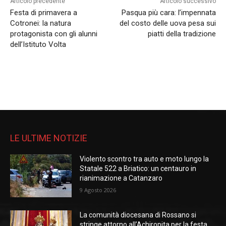
Articolo precedente
Articolo successivo
Festa di primavera a
Pasqua più cara: l’impennata
Cotronei: la natura
del costo delle uova pesa sui
protagonista con gli alunni
piatti della tradizione
dell’Istituto Volta
LE ULTIME NOTIZIE
Violento scontro tra auto e moto lungo la
Statale 522 a Briatico: un centauro in
rianimazione a Catanzaro
9 Agosto 2026
La comunità diocesana di Rossano si
stringe attorno all’Achiropita per la festa