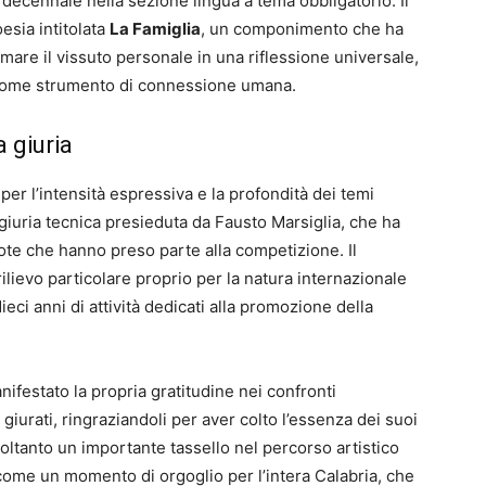
l decennale nella sezione lingua a tema obbligatorio. Il
esia intitolata
La Famiglia
, un componimento che ha
rmare il vissuto personale in una riflessione universale,
 come strumento di connessione umana.
a giuria
 per l’intensità espressiva e la profondità dei temi
a giuria tecnica presieduta da Fausto Marsiglia, che ha
note che hanno preso parte alla competizione. Il
ilievo particolare proprio per la natura internazionale
ci anni di attività dedicati alla promozione della
nifestato la propria gratitudine nei confronti
 giurati, ringraziandoli per aver colto l’essenza dei suoi
soltanto un importante tassello nel percorso artistico
 come un momento di orgoglio per l’intera Calabria, che