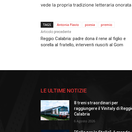
vede la propria tradizione letteraria onorata
TAGS
Antonia Flavio
poesia
premio
Articolo precedente
Reggio Calabria: padre dona il rene al figlio e
sorella al fratello, interventi riusciti al Gom
LE ULTIME NOTIZIE
8 treni straordinari per
raggiungere il Vinitaly di Regg
Calabria
6 Agosto 2026