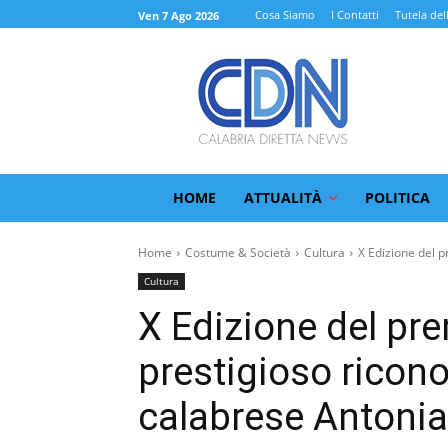
Cosa Siamo
I Contatti
Tutela del
Ven 7 Ago 2026
HOME
ATTUALITÀ
POLITICA
Home
Costume & Società
Cultura
X Edizione del pr
Cultura
X Edizione del pre
prestigioso ricono
calabrese Antonia