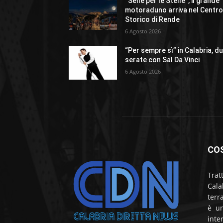
“Selle per le Stelle”, il grande
motoraduno arriva nel Centr
Storico di Rende
6 Agosto 2026
“Per sempre sì” in Calabria, d
serate con Sal Da Vinci
6 Agosto 2026
CO
Trat
Cala
terr
è un
inte