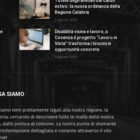
Tutela degli animali dal caldo
o
estivo: la nuova ordinanza della
Regione Calabria
2 Agosto 2026
ue
Disabilità visiva e lavoro, a
Cosenza il progetto “Lavoro in
Vista” trasforma i tirocini in
opportunità concrete
3 Agosto 2026
SA SIAMO
tiamo temi prettamente legati alla nostra regione, la
bria, cercando di descrivere tutte le realtà della nostra
a, dalla politica al costume. La nostra punta di diamante
'informazione dettagliata e costante attraverso il sito
rnet