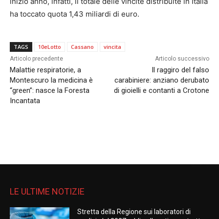
inizio anno, infatti, il totale delle vincite distribuite in Italia
ha toccato quota 1,43 miliardi di euro.
TAGS
10eLotto
Cassano
vincita
Articolo precedente
Articolo successivo
Malattie respiratorie, a
Il raggiro del falso
Montescuro la medicina è
carabiniere: anziano derubato
“green”: nasce la Foresta
di gioielli e contanti a Crotone
Incantata
LE ULTIME NOTIZIE
Stretta della Regione sui laboratori di