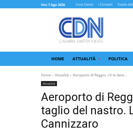
Cosa Siamo
I Contatti
Tutela del
Ven 7 Ago 2026
HOME
ATTUALITÀ
POLITICA
Home
Attualità
Aeroporto di Reggio, c’è la data...
Attualità
Aeroporto di Reggio
taglio del nastro. 
Cannizzaro