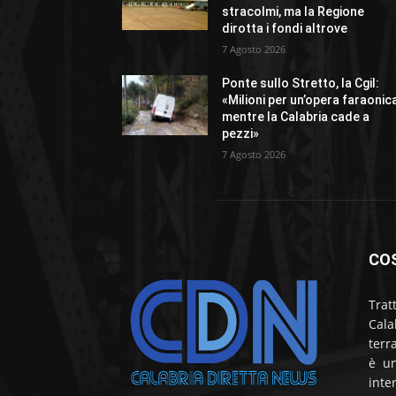
stracolmi, ma la Regione
dirotta i fondi altrove
7 Agosto 2026
Ponte sullo Stretto, la Cgil:
«Milioni per un’opera faraonic
mentre la Calabria cade a
pezzi»
7 Agosto 2026
CO
Trat
Cala
terr
è un
inte