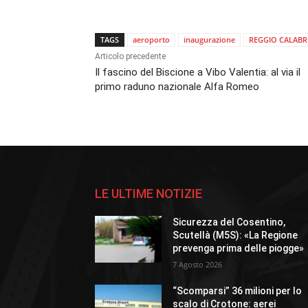
TAGS
aeroporto
inaugurazione
REGGIO CALABR
Articolo precedente
Il fascino del Biscione a Vibo Valentia: al via il
primo raduno nazionale Alfa Romeo
LE ULTIME NOTIZIE
Sicurezza del Cosentino,
Scutellà (M5S): «La Regione
prevenga prima delle piogge»
7 Agosto 2026
“Scomparsi” 36 milioni per lo
scalo di Crotone: aerei