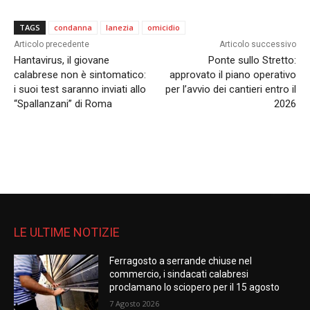
TAGS
condanna
lanezia
omicidio
Articolo precedente
Articolo successivo
Hantavirus, il giovane
Ponte sullo Stretto:
calabrese non è sintomatico:
approvato il piano operativo
i suoi test saranno inviati allo
per l’avvio dei cantieri entro il
“Spallanzani” di Roma
2026
LE ULTIME NOTIZIE
Ferragosto a serrande chiuse nel
commercio, i sindacati calabresi
proclamano lo sciopero per il 15 agosto
7 Agosto 2026