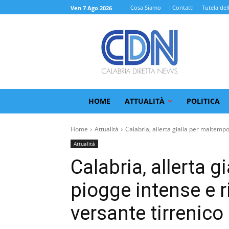
Cosa Siamo
I Contatti
Tutela del
Ven 7 Ago 2026
HOME
ATTUALITÀ
POLITICA
Home
Attualità
Calabria, allerta gialla per maltempo
Attualità
Calabria, allerta 
piogge intense e r
versante tirrenico