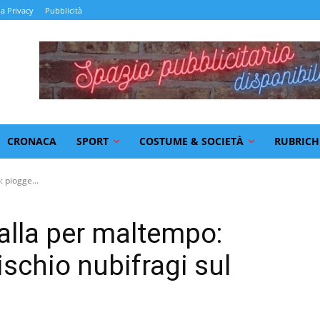
la Privacy
Pubblicità
CRONACA
SPORT
COSTUME & SOCIETÀ
RUBRICH
: piogge...
gialla per maltempo:
ischio nubifragi sul