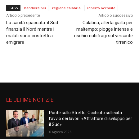
TAGS
bandiere blu
regione calabria
roberto occhiuto
Articolo precedente
Articolo successivo
La sanità spaccata: il Sud
Calabria, allerta gialla per
finanzia il Nord mentre i
maltempo: piogge intense e
malati sono costretti a
rischio nubifragi sul versante
emigrare
tirrenico
LE ULTIME NOTIZIE
Ponte sullo Stretto, Occhiuto sollecita
l’avvio dei lavori: «Attrattore di sviluppo per
il Sud»
6 Agosto 2026