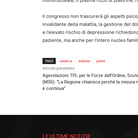
mononucleate, il plasma ricco di piastrine, l’
Il congresso non trascurerà gli aspetti psico
invalidante della malattia, la gestione del d
e l’elevato rischio di depressione richiedono
paziente, ma anche per l’intero nucleo famil
TAGS
calabria
diabete
piede
Articolo precedente
Agevolazioni TPL per le Forze dell’Ordine, Scute
(M5S): “La Regione chiarisca perché la misura 
è continua”
LE ULTIME NOTIZIE