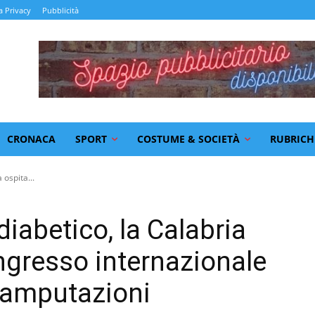
a Privacy
Pubblicità
CRONACA
SPORT
COSTUME & SOCIETÀ
RUBRICH
ospita...
iabetico, la Calabria
ongresso internazionale
e amputazioni