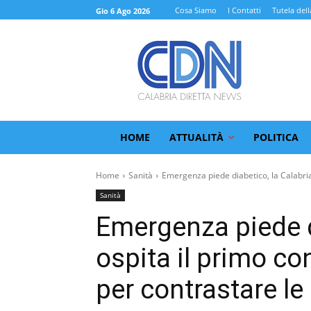
Cosa Siamo
I Contatti
Tutela dell
Gio 6 Ago 2026
HOME
ATTUALITÀ
POLITICA
Home
Sanità
Emergenza piede diabetico, la Calabria 
Sanità
Emergenza piede d
ospita il primo c
per contrastare l