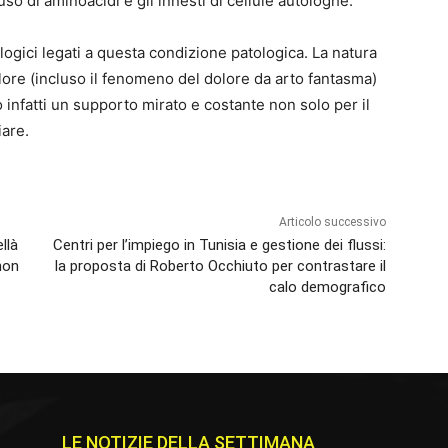
uso di aminoacidi e gli innesti di cellule autologhe.
logici legati a questa condizione patologica. La natura
olore (incluso il fenomeno del dolore da arto fantasma)
 infatti un supporto mirato e costante non solo per il
iare.
Articolo successivo
llà
Centri per l’impiego in Tunisia e gestione dei flussi:
non
la proposta di Roberto Occhiuto per contrastare il
calo demografico
LE NOTIZIE DELLA SETTIMANA