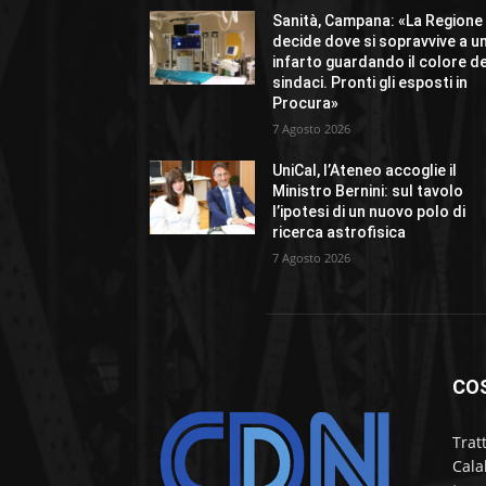
Sanità, Campana: «La Regione
decide dove si sopravvive a u
infarto guardando il colore de
sindaci. Pronti gli esposti in
Procura»
7 Agosto 2026
UniCal, l’Ateneo accoglie il
Ministro Bernini: sul tavolo
l’ipotesi di un nuovo polo di
ricerca astrofisica
7 Agosto 2026
CO
Trat
Cala