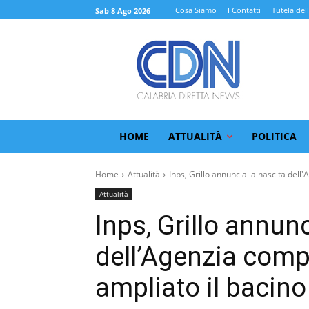
Cosa Siamo
I Contatti
Tutela del
Sab 8 Ago 2026
HOME
ATTUALITÀ
POLITICA
Home
Attualità
Inps, Grillo annuncia la nascita dell'A
Attualità
Inps, Grillo annun
dell’Agenzia compl
ampliato il bacino