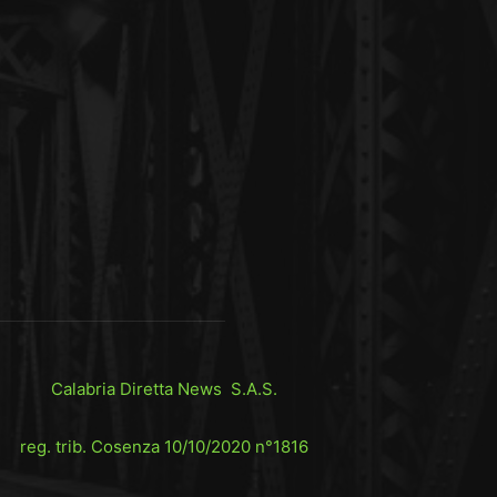
Calabria Diretta News S.A.S.
reg. trib. Cosenza 10/10/2020 n°1816