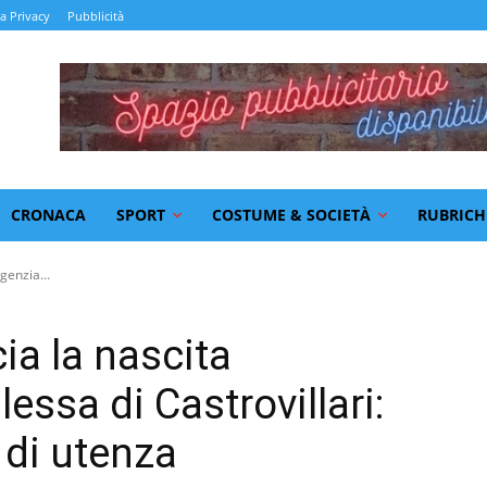
la Privacy
Pubblicità
CRONACA
SPORT
COSTUME & SOCIETÀ
RUBRICH
genzia...
cia la nascita
essa di Castrovillari:
 di utenza