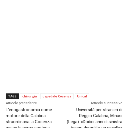
TAGS
chirurgia
ospedale Cosenza
Unical
Articolo precedente
Articolo successivo
L’enogastronomia come
Università per stranieri di
motore della Calabria
Reggio Calabria, Minasi
straordinaria: a Cosenza
(Lega): «Dodici anni di sinistra
nasce la prima enoteca
hanno demolito un gioiello»