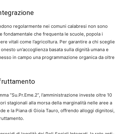
’integrazione
risiedono regolarmente nei comuni calabresi non sono
e fondamentale che frequenta le scuole, popola i
iere vitali come l’agricoltura. Per garantire a chi sceglie
ro onesto un’accoglienza basata sulla dignità umana e
a messo in campo una programmazione organica da oltre
 sfruttamento
mma “Su.Pr.Eme.2”, l’amministrazione investe oltre 10
tori stagionali alla morsa della marginalità nelle aree a
e e la Piana di Gioia Tauro, offrendo alloggi dignitosi,
sfruttamento.
residi di legalità dei Poli Sociali Integrati, la rete anti-