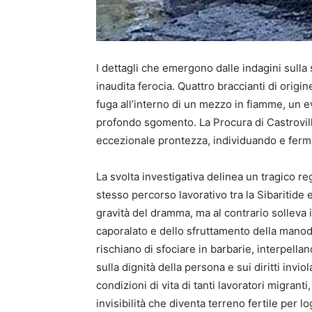
I dettagli che emergono dalle indagini sull
inaudita ferocia. Quattro braccianti di origin
fuga all’interno di un mezzo in fiamme, un ev
profondo sgomento. La Procura di Castrovilla
eccezionale prontezza, individuando e ferma
La svolta investigativa delinea un tragico re
stesso percorso lavorativo tra la Sibaritide
gravità del dramma, ma al contrario solleva i
caporalato e dello sfruttamento della manodop
rischiano di sfociare in barbarie, interpella
sulla dignità della persona e sui diritti invio
condizioni di vita di tanti lavoratori migran
invisibilità che diventa terreno fertile per l