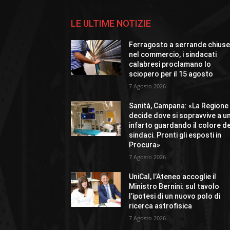
LE ULTIME NOTIZIE
Ferragosto a serrande chius
nel commercio, i sindacati
calabresi proclamano lo
sciopero per il 15 agosto
7 Agosto 2026
Sanità, Campana: «La Regione
decide dove si sopravvive a u
infarto guardando il colore de
sindaci. Pronti gli esposti in
Procura»
7 Agosto 2026
UniCal, l’Ateneo accoglie il
Ministro Bernini: sul tavolo
l’ipotesi di un nuovo polo di
ricerca astrofisica
7 Agosto 2026