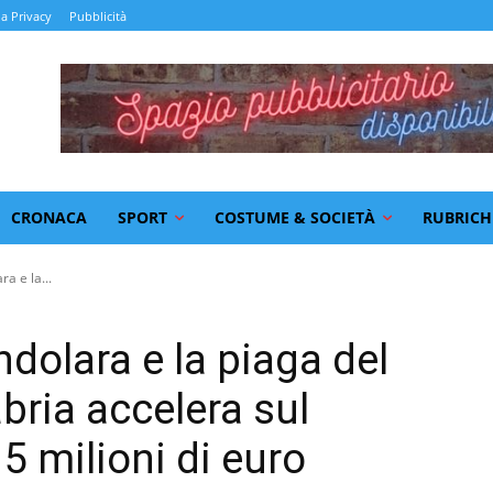
la Privacy
Pubblicità
CRONACA
SPORT
COSTUME & SOCIETÀ
RUBRICH
a e la...
dolara e la piaga del
abria accelera sul
5 milioni di euro