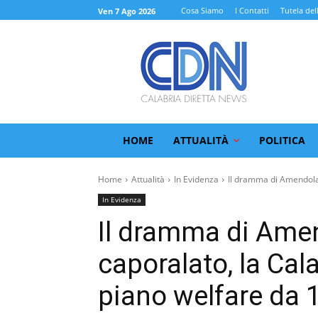
Cosa Siamo
I Contatti
Tutela del
Ven 7 Ago 2026
HOME
ATTUALITÀ
POLITICA
Home
Attualità
In Evidenza
Il dramma di Amendolar
In Evidenza
Il dramma di Amen
caporalato, la Cal
piano welfare da 1