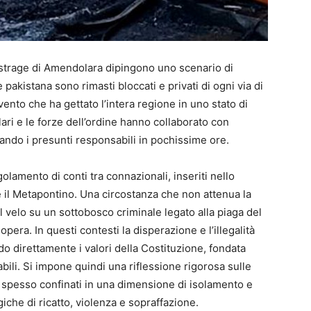
a strage di Amendolara dipingono uno scenario di
e pakistana sono rimasti bloccati e privati di ogni via di
ento che ha gettato l’intera regione in uno stato di
ri e le forze dell’ordine hanno collaborato con
ndo i presunti responsabili in pochissime ore.
golamento di conti tra connazionali, inseriti nello
 e il Metapontino. Una circostanza che non attenua la
l velo su un sottobosco criminale legato alla piaga del
era. In questi contesti la disperazione e l’illegalità
ndo direttamente i valori della Costituzione, fondata
labili. Si impone quindi una riflessione rigorosa sulle
ti, spesso confinati in una dimensione di isolamento e
ogiche di ricatto, violenza e sopraffazione.