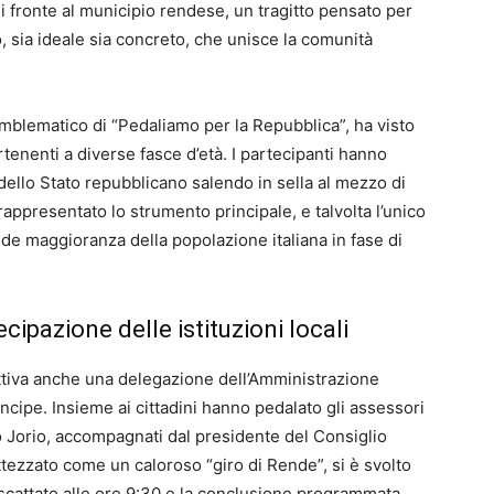
di fronte al municipio rendese, un tragitto pensato per
, sia ideale sia concreto, che unisce la comunità
mblematico di “Pedaliamo per la Repubblica”, ha visto
artenenti a diverse fasce d’età. I partecipanti hanno
 dello Stato repubblicano salendo in sella al mezzo di
ppresentato lo strumento principale, e talvolta l’unico
nde maggioranza della popolazione italiana in fase di
ecipazione delle istituzioni locali
attiva anche una delegazione dell’Amministrazione
cipe. Insieme ai cittadini hanno pedalato gli assessori
 Jorio, accompagnati dal presidente del Consiglio
tezzato come un caloroso “giro di Rende”, si è svolto
le scattato alle ore 9:30 e la conclusione programmata