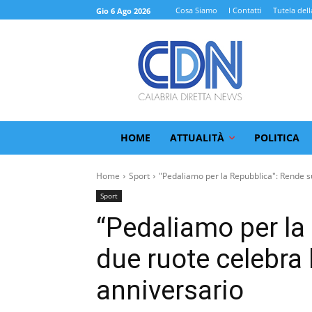
Cosa Siamo
I Contatti
Tutela dell
Gio 6 Ago 2026
HOME
ATTUALITÀ
POLITICA
Home
Sport
"Pedaliamo per la Repubblica": Rende su
Sport
“Pedaliamo per la
due ruote celebra 
anniversario