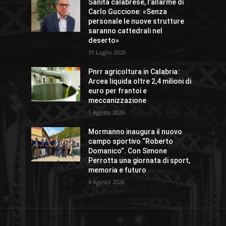
Sanità calabrese, l’allarme di
Carlo Guccione: «Senza
personale le nuove strutture
saranno cattedrali nel
deserto»
31 Luglio 2026
Pnrr agricoltura in Calabria:
Arcea liquida oltre 2,4 milioni di
euro per frantoi e
meccanizzazione
5 Agosto 2026
Mormanno inaugura il nuovo
campo sportivo “Roberto
Domanico”. Con Simone
Perrotta una giornata di sport,
memoria e futuro
4 Agosto 2026