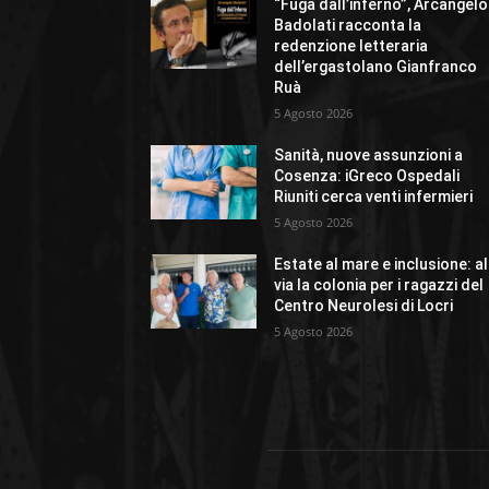
“Fuga dall’inferno”, Arcangelo
Badolati racconta la
redenzione letteraria
dell’ergastolano Gianfranco
Ruà
5 Agosto 2026
Sanità, nuove assunzioni a
Cosenza: iGreco Ospedali
Riuniti cerca venti infermieri
5 Agosto 2026
Estate al mare e inclusione: al
via la colonia per i ragazzi del
Centro Neurolesi di Locri
5 Agosto 2026