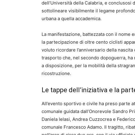
dell’Università della Calabria, e conclusosi 
sottolineare visibilmente il legame profondo
urbana a quella accademica.
La manifestazione, battezzata con il nome e
la partecipazione di oltre cento ciclisti app
voluto ricordare l’anniversario della nascita
trasporto che, nel secondo dopoguerra, ha ra
a disposizione, per la mobilità della stragra
ricostruzione.
Le tappe dell’iniziativa e la part
All’evento sportivo e civile ha preso parte 
comunale guidata dall’Onorevole Sandro Prin
Daniela Ielasi, Andrea Cuzzocrea e Federico
comunale Francesco Adamo. Il tragitto, ribat
nell’arco di circa due ore, con il via ufficia