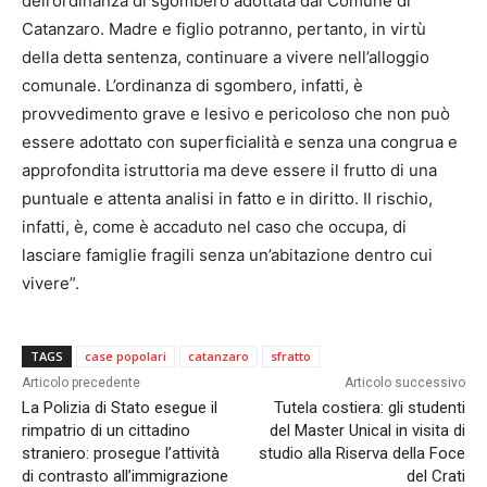
dell’ordinanza di sgombero adottata dal Comune di
Catanzaro. Madre e figlio potranno, pertanto, in virtù
della detta sentenza, continuare a vivere nell’alloggio
comunale. L’ordinanza di sgombero, infatti, è
provvedimento grave e lesivo e pericoloso che non può
essere adottato con superficialità e senza una congrua e
approfondita istruttoria ma deve essere il frutto di una
puntuale e attenta analisi in fatto e in diritto. Il rischio,
infatti, è, come è accaduto nel caso che occupa, di
lasciare famiglie fragili senza un’abitazione dentro cui
vivere”.
TAGS
case popolari
catanzaro
sfratto
Articolo precedente
Articolo successivo
La Polizia di Stato esegue il
Tutela costiera: gli studenti
rimpatrio di un cittadino
del Master Unical in visita di
straniero: prosegue l’attività
studio alla Riserva della Foce
di contrasto all’immigrazione
del Crati