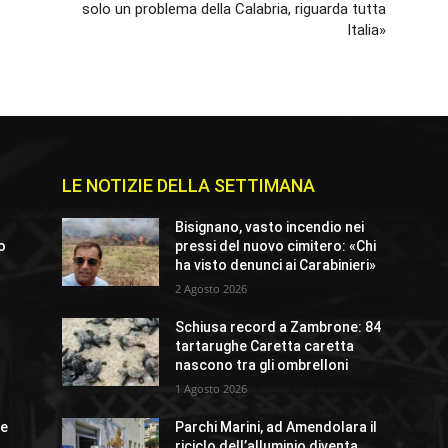
solo un problema della Calabria, riguarda tutta
Italia»
LE NOTIZIE DELLA SETTIMANA
Bisignano, vasto incendio nei
io
pressi del nuovo cimitero: «Chi
ha visto denunci ai Carabinieri»
2 Agosto 2026
Schiusa record a Zambrone: 84
o
tartarughe Caretta caretta
nascono tra gli ombrelloni
1 Agosto 2026
ue
Parchi Marini, ad Amendolara il
riciclo dell’alluminio diventa