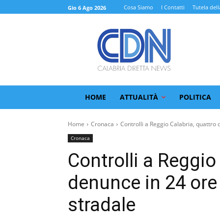
Cosa Siamo
I Contatti
Tutela dell
Gio 6 Ago 2026
HOME
ATTUALITÀ
POLITICA
Home
Cronaca
Controlli a Reggio Calabria, quattro 
Cronaca
Controlli a Reggio
denunce in 24 ore
stradale