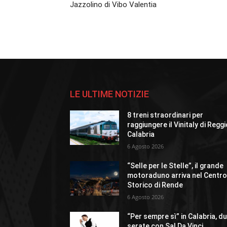
Jazzolino di Vibo Valentia
LE ULTIME NOTIZIE
8 treni straordinari per
raggiungere il Vinitaly di Regg
Calabria
6 Agosto 2026
“Selle per le Stelle”, il grande
motoraduno arriva nel Centr
Storico di Rende
6 Agosto 2026
“Per sempre sì” in Calabria, d
serate con Sal Da Vinci