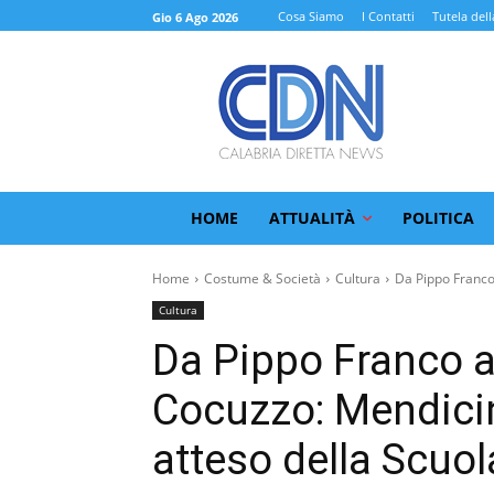
Cosa Siamo
I Contatti
Tutela dell
Gio 6 Ago 2026
HOME
ATTUALITÀ
POLITICA
Home
Costume & Società
Cultura
Da Pippo Franco a
Cultura
Da Pippo Franco a
Cocuzzo: Mendicin
atteso della Scuol