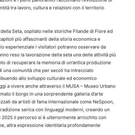
ità tra lavoro, cultura e relazioni con il territorio
 della Seta, ospitato nelle storiche Filande di Fiore ed
pitoli più affascinanti della storia economica e
orio esperienziale i visitatori potranno osservare da
no reso la lavorazione della seta una delle attività più
tanto di recuperare la memoria di un’antica produzione
 di una comunità che per secoli ha intrecciato
ribuendo allo sviluppo culturale ed economico
 oggi a vivere anche attraverso il MUSA – Museo Urbano
rmato il borgo in una sorprendente galleria d’arte
izzati da artisti di fama internazionale come NeSpoon,
tradizione serica con linguaggi moderni, creando un
l 2025 il percorso si è ulteriormente arricchito con
one, altra espressione identitaria profondamente