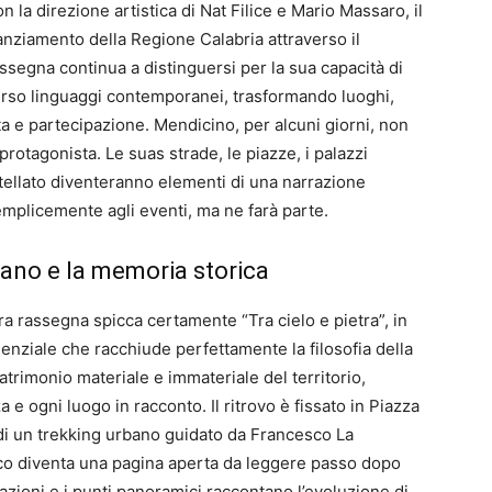
a direzione artistica di Nat Filice e Mario Massaro, il
nanziamento della Regione Calabria attraverso il
assegna continua a distinguersi per la sua capacità di
verso linguaggi contemporanei, trasformando luoghi,
ta e partecipazione. Mendicino, per alcuni giorni, non
rotagonista. Le suas strade, le piazze, i palazzi
lo stellato diventeranno elementi di una narrazione
emplicemente agli eventi, ma ne farà parte.
urbano e la memoria storica
ra rassegna spicca certamente “Tra cielo e pietra”, in
nziale che racchiude perfettamente la filosofia della
patrimonio materiale e immateriale del territorio,
 ogni luogo in racconto. Il ritrovo è fissato in Piazza
 di un trekking urbano guidato da Francesco La
co diventa una pagina aperta da leggere passo dopo
tazioni e i punti panoramici raccontano l’evoluzione di