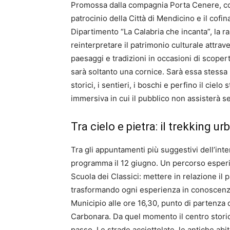
Promossa dalla compagnia Porta Cenere, con l
patrocinio della Città di Mendicino e il cofi
Dipartimento “La Calabria che incanta”, la r
reinterpretare il patrimonio culturale attra
paesaggi e tradizioni in occasioni di scoper
sarà soltanto una cornice. Sarà essa stessa p
storici, i sentieri, i boschi e perfino il cie
immersiva in cui il pubblico non assisterà s
Tra cielo e pietra: il trekking 
Tra gli appuntamenti più suggestivi dell’inte
programma il 12 giugno. Un percorso esperie
Scuola dei Classici: mettere in relazione il 
trasformando ogni esperienza in conoscenza e
Municipio alle ore 16,30, punto di partenza
Carbonara. Da quel momento il centro stori
passo. Le strade acciottolate, le antiche abi