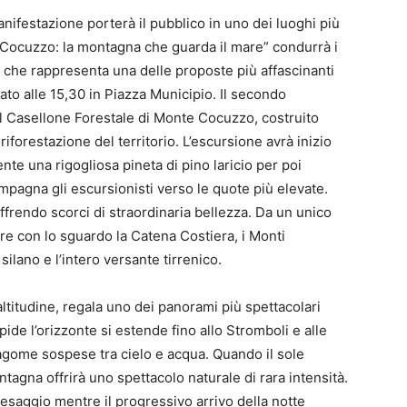
anifestazione porterà il pubblico in uno dei luoghi più
e Cocuzzo: la montagna che guarda il mare” condurrà i
co che rappresenta una delle proposte più affascinanti
sato alle 15,30 in Piazza Municipio. Il secondo
l Casellone Forestale di Monte Cocuzzo, costruito
riforestazione del territorio. L’escursione avrà inizio
mente una rigogliosa pineta di pino laricio per poi
mpagna gli escursionisti verso le quote più elevate.
ffrendo scorci di straordinaria bellezza. Da un unico
re con lo sguardo la Catena Costiera, i Monti
 silano e l’intero versante tirrenico.
altitudine, regala uno dei panorami più spettacolari
mpide l’orizzonte si estende fino allo Stromboli e alle
gome sospese tra cielo e acqua. Quando il sole
ntagna offrirà uno spettacolo naturale di rara intensità.
esaggio mentre il progressivo arrivo della notte