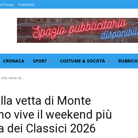
a Privacy
Pubblicità
CRONACA
SPORT
COSTUME & SOCIETÀ
RUBRICH
lla vetta di...
lla vetta di Monte
o vive il weekend più
a dei Classici 2026