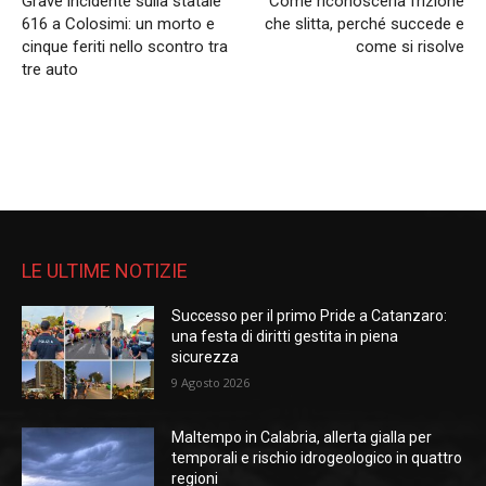
Grave incidente sulla statale
Come riconoscerla frizione
616 a Colosimi: un morto e
che slitta, perché succede e
cinque feriti nello scontro tra
come si risolve
tre auto
LE ULTIME NOTIZIE
Successo per il primo Pride a Catanzaro:
una festa di diritti gestita in piena
sicurezza
9 Agosto 2026
Maltempo in Calabria, allerta gialla per
temporali e rischio idrogeologico in quattro
regioni