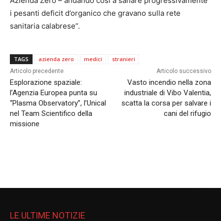
Azienda Zero – andando così a sanare progressivamente
i pesanti deficit d’organico che gravano sulla rete
sanitaria calabrese”.
TAGS
azienda zero
medici
stranieri
Articolo precedente
Articolo successivo
Esplorazione spaziale:
Vasto incendio nella zona
l’Agenzia Europea punta su
industriale di Vibo Valentia,
“Plasma Observatory”, l’Unical
scatta la corsa per salvare i
nel Team Scientifico della
cani del rifugio
missione
LE ULTIME NOTIZIE