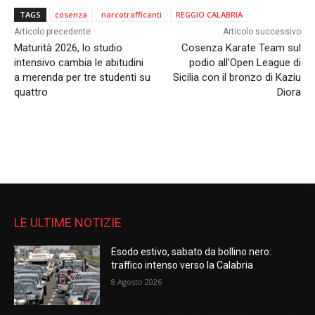
TAGS
cosenza
narcotrafficanti
REGGIO CALABRIA
Articolo precedente
Articolo successivo
Maturità 2026, lo studio
Cosenza Karate Team sul
intensivo cambia le abitudini
podio all’Open League di
a merenda per tre studenti su
Sicilia con il bronzo di Kaziu
quattro
Diora
LE ULTIME NOTIZIE
Esodo estivo, sabato da bollino nero:
traffico intenso verso la Calabria
8 Agosto 2026