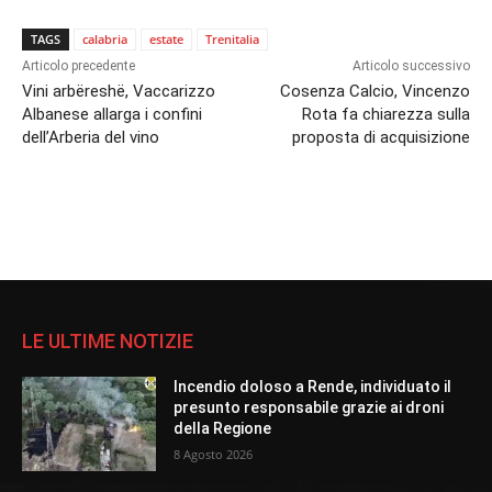
TAGS
calabria
estate
Trenitalia
Articolo precedente
Articolo successivo
Vini arbëreshë, Vaccarizzo
Cosenza Calcio, Vincenzo
Albanese allarga i confini
Rota fa chiarezza sulla
dell’Arberia del vino
proposta di acquisizione
LE ULTIME NOTIZIE
Incendio doloso a Rende, individuato il
presunto responsabile grazie ai droni
della Regione
8 Agosto 2026