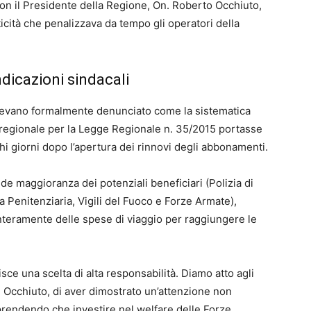
on il Presidente della Regione, On. Roberto Occhiuto,
ticità che penalizzava da tempo gli operatori della
ndicazioni sindacali
 avevano formalmente denunciato come la sistematica
io regionale per la Legge Regionale n. 35/2015 portasse
i giorni dopo l’apertura dei rinnovi degli abbonamenti.
de maggioranza dei potenziali beneficiari (Polizia di
ia Penitenziaria, Vigili del Fuoco e Forze Armate),
interamente delle spese di viaggio per raggiungere le
ce una scelta di alta responsabilità. Diamo atto agli
 Occhiuto, di aver dimostrato un’attenzione non
prendendo che investire nel welfare delle Forze