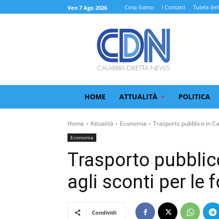
Cosa Siamo
I Contatti
Tutela del
Ven 7 Ago 2026
HOME
ATTUALITÀ
POLITICA
Home
Attualità
Economia
Trasporto pubblico in Cal
Economia
Trasporto pubblico 
agli sconti per le 
Condividi