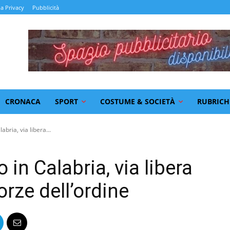
la Privacy
Pubblicità
CRONACA
SPORT
COSTUME & SOCIETÀ
RUBRICH
abria, via libera...
in Calabria, via libera
forze dell’ordine