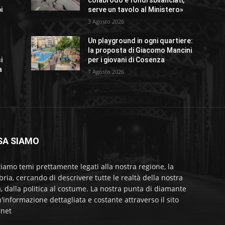
colabrodo e fondi sbilanciati,
i
serve un tavolo al Ministero»
3 Agosto 2026
Un playground in ogni quartiere:
la proposta di Giacomo Mancini
i
per i giovani di Cosenza
a
7 Agosto 2026
SA SIAMO
tiamo temi prettamente legati alla nostra regione, la
bria, cercando di descrivere tutte le realtà della nostra
a, dalla politica al costume. La nostra punta di diamante
'informazione dettagliata e costante attraverso il sito
rnet