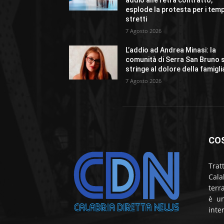
addio alle reti a contratto,
esplode la protesta per i temp
stretti
7 Agosto 2026
L’addio ad Andrea Minasi: la
comunità di Serra San Bruno s
stringe al dolore della famigli
7 Agosto 2026
CO
Trat
Cala
terr
è un
inte