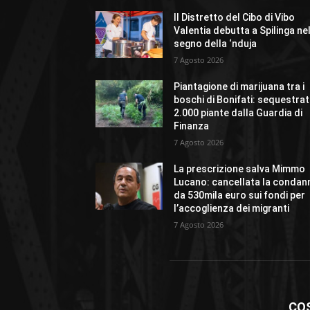
Il Distretto del Cibo di Vibo
Valentia debutta a Spilinga ne
segno della ‘nduja
7 Agosto 2026
Piantagione di marijuana tra i
boschi di Bonifati: sequestra
2.000 piante dalla Guardia di
Finanza
7 Agosto 2026
La prescrizione salva Mimmo
Lucano: cancellata la condan
da 530mila euro sui fondi per
l’accoglienza dei migranti
7 Agosto 2026
CO