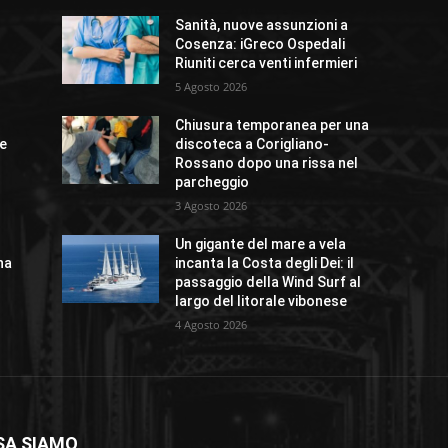
Sanità, nuove assunzioni a
l
Cosenza: iGreco Ospedali
Riuniti cerca venti infermieri
5 Agosto 2026
Chiusura temporanea per una
te
discoteca a Corigliano-
Rossano dopo una rissa nel
parcheggio
3 Agosto 2026
Un gigante del mare a vela
na
incanta la Costa degli Dei: il
passaggio della Wind Surf al
largo del litorale vibonese
4 Agosto 2026
SA SIAMO