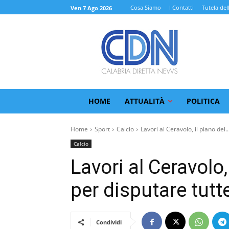
Cosa Siamo
I Contatti
Tutela del
Ven 7 Ago 2026
HOME
ATTUALITÀ
POLITICA
Home
Sport
Calcio
Lavori al Ceravolo, il piano del..
Calcio
Lavori al Ceravolo
per disputare tutt
Condividi