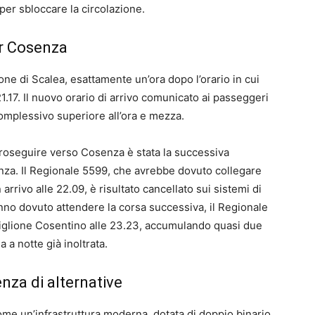
 per sbloccare la circolazione.
er Cosenza
ione di Scalea, esattamente un’ora dopo l’orario in cui
1.17. Il nuovo orario di arrivo comunicato ai passeggeri
complessivo superiore all’ora e mezza.
proseguire verso Cosenza è stata la successiva
enza. Il Regionale 5599, che avrebbe dovuto collegare
arrivo alle 22.09, è risultato cancellato sui sistemi di
anno dovuto attendere la corsa successiva, il Regionale
tiglione Cosentino alle 23.23, accumulando quasi due
a a notte già inoltrata.
senza di alternative
ome un’infrastruttura moderna, dotata di doppio binario