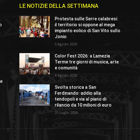
LE NOTIZIE DELLA SETTIMANA
Protesta sulle Serre calabresi:
io
il territorio si oppone al mega
impianto eolico di San Vito sullo
Jonio
5 Agosto 2026
o
Color Fest 2026: a Lamezia
Terme tre giorni di musica, arte
e comunità
4 Agosto 2026
ue
Svolta storica a San
Ferdinando: addio alla
tendopoli e via al piano di
rilancio da 10 milioni di euro
31 Luglio 2026