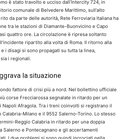
mo è stato travolto e ucciso dall’Intercity 724, in
itorio comunale di Belvedere Marittimo, sull’alto
rito da parte delle autorità, Rete Ferroviaria Italiana ha
zione tra le stazioni di Diamante-Buonvicino e Capo
asi quattro ore. La circolazione è ripresa soltanto
’incidente ripartito alla volta di Roma. Il ritorno alla
e i disagi si sono propagati su tutta la linea,
ia i regionali.
aggrava la situazione
do fattore di crisi più a nord. Nel bollettino ufficiale
più corse Frecciarossa segnalate in ritardo per un
Napoli Afragola. Tra i treni coinvolti si registrano il
 Calabria-Milano e il 9552 Salerno-Torino. Lo stesso
Termini-Reggio Calabria in ritardo per una doppia
tra Salerno e Pontecagnano e gli accertamenti
ati. I due problemi si sono quindi incrociati nella