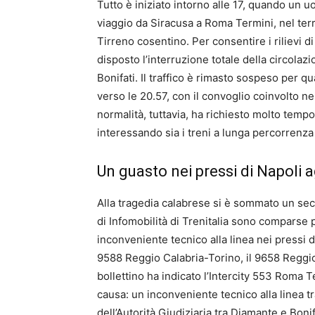
Tutto è iniziato intorno alle 17, quando un uo
viaggio da Siracusa a Roma Termini, nel terr
Tirreno cosentino. Per consentire i rilievi di 
disposto l’interruzione totale della circola
Bonifati. Il traffico è rimasto sospeso per qu
verso le 20.57, con il convoglio coinvolto nell
normalità, tuttavia, ha richiesto molto tempo 
interessando sia i treni a lunga percorrenza s
Un guasto nei pressi di Napoli 
Alla tragedia calabrese si è sommato un secon
di Infomobilità di Trenitalia sono comparse 
inconveniente tecnico alla linea nei pressi di 
9588 Reggio Calabria-Torino, il 9658 Reggio
bollettino ha indicato l’Intercity 553 Roma 
causa: un inconveniente tecnico alla linea 
dell’Autorità Giudiziaria tra Diamante e Bonif