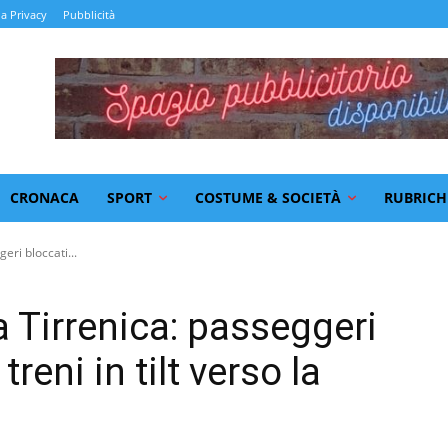
la Privacy
Pubblicità
CRONACA
SPORT
COSTUME & SOCIETÀ
RUBRICH
eri bloccati...
a Tirrenica: passeggeri
treni in tilt verso la