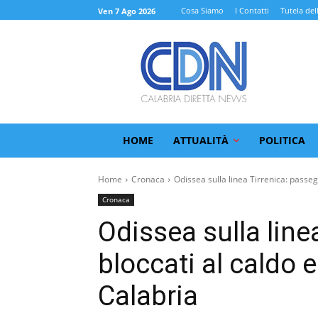
Cosa Siamo
I Contatti
Tutela del
Ven 7 Ago 2026
HOME
ATTUALITÀ
POLITICA
Home
Cronaca
Odissea sulla linea Tirrenica: passegg
Cronaca
Odissea sulla line
bloccati al caldo e 
Calabria