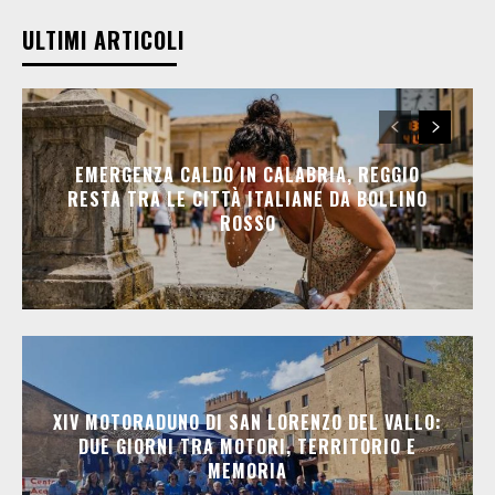
ULTIMI ARTICOLI
EMERGENZA CALDO IN CALABRIA, REGGIO
RESTA TRA LE CITTÀ ITALIANE DA BOLLINO
ROSSO
XIV MOTORADUNO DI SAN LORENZO DEL VALLO:
DUE GIORNI TRA MOTORI, TERRITORIO E
MEMORIA