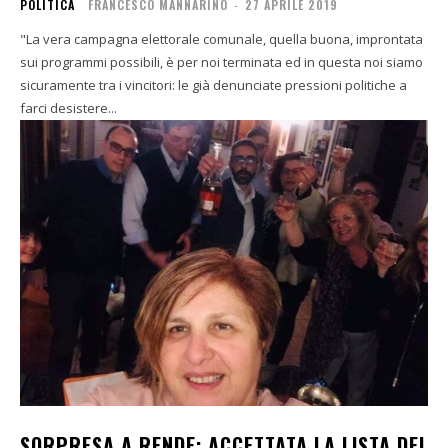
POLITICA
FRANCESCO MANNARINO
-
27 APRILE 2019
"La vera campagna elettorale comunale, quella buona, improntata
sui programmi possibili, è per noi terminata ed in questa noi siamo
sicuramente tra i vincitori: le già denunciate pressioni politiche a
farci desistere...
SORPRESA A RENDE: ACCETTATA LA LISTA DEI