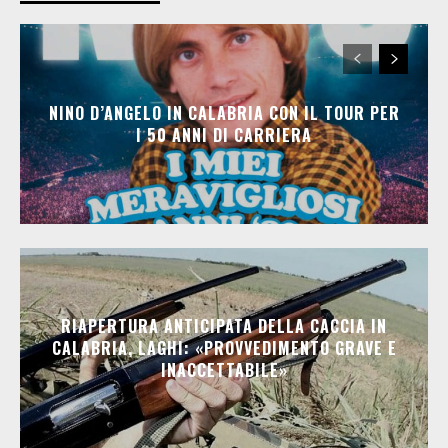
NINO D’ANGELO IN CALABRIA CON IL TOUR PER
I 50 ANNI DI CARRIERA
RIAPERTURA ANTICIPATA DELLA CACCIA IN
CALABRIA, LAGHI: «PROVVEDIMENTO GRAVE E
INACCETTABILE»