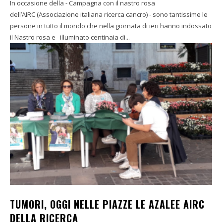
In occasione della - Campagna con il nastro rosa
dell’AIRC (Associazione italiana ricerca cancro) - sono tantissime le
persone in tutto il mondo che nella giornata di ieri hanno indossato
il Nastro rosa e illuminato centinaia di...
TUMORI, OGGI NELLE PIAZZE LE AZALEE AIRC
DELLA RICERCA