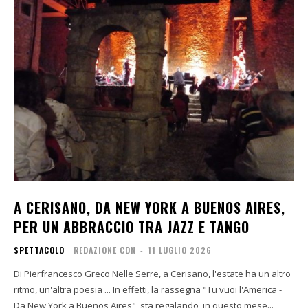
A CERISANO, DA NEW YORK A BUENOS AIRES,
PER UN ABBRACCIO TRA JAZZ E TANGO
SPETTACOLO
REDAZIONE CDN
-
11 LUGLIO 2026
Di Pierfrancesco Greco Nelle Serre, a Cerisano, l'estate ha un altro
ritmo, un'altra poesia ... In effetti, la rassegna "Tu vuoi l'America -
Da New York a Buenos Aires", sta regalando, in questo mese...