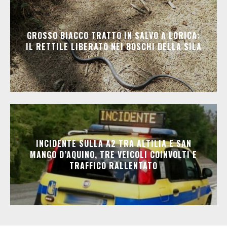
GROSSO BIACCO TRATTO IN SALVO A LORICA:
IL RETTILE LIBERATO NEI BOSCHI DELLA SILA
INCIDENTE SULLA A2 TRA ALTILIA E SAN
MANGO D’AQUINO, TRE VEICOLI COINVOLTI E
TRAFFICO RALLENTATO