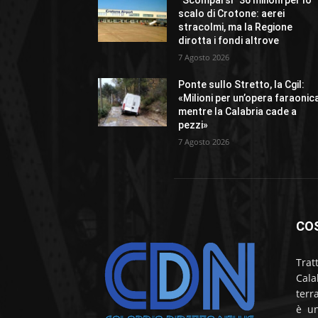
scalo di Crotone: aerei
stracolmi, ma la Regione
dirotta i fondi altrove
7 Agosto 2026
Ponte sullo Stretto, la Cgil:
«Milioni per un’opera faraonic
mentre la Calabria cade a
pezzi»
7 Agosto 2026
CO
Trat
Cala
terr
è un