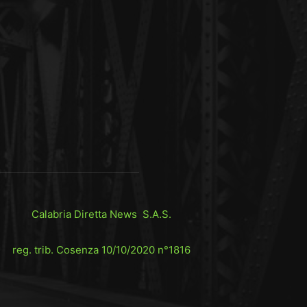
Calabria Diretta News S.A.S.
reg. trib. Cosenza 10/10/2020 n°1816