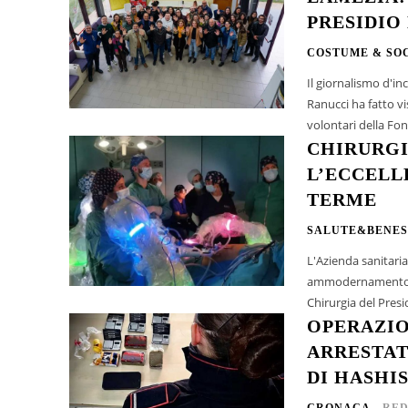
PRESIDIO
COSTUME & SO
Il giornalismo d'in
Ranucci ha fatto vi
volontari della Fon
CHIRURGI
L’ECCELL
TERME
SALUTE&BENES
L'Azienda sanitari
ammodernamento del
Chirurgia del Presi
OPERAZIO
ARRESTAT
DI HASHI
CRONACA
RED