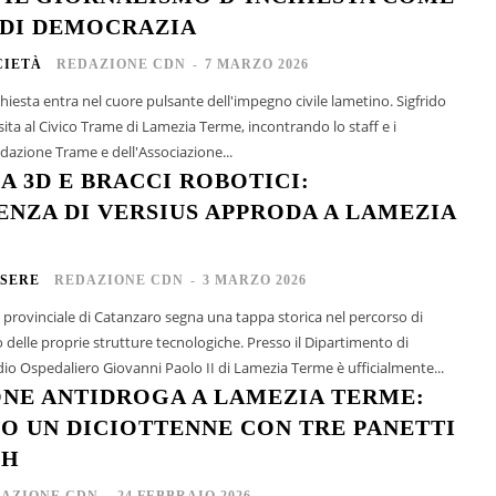
 DI DEMOCRAZIA
CIETÀ
REDAZIONE CDN
-
7 MARZO 2026
chiesta entra nel cuore pulsante dell'impegno civile lametino. Sigfrido
sita al Civico Trame di Lamezia Terme, incontrando lo staff e i
dazione Trame e dell'Associazione...
A 3D E BRACCI ROBOTICI:
ENZA DI VERSIUS APPRODA A LAMEZIA
SERE
REDAZIONE CDN
-
3 MARZO 2026
a provinciale di Catanzaro segna una tappa storica nel percorso di
le proprie strutture tecnologiche. Presso il Dipartimento di
dio Ospedaliero Giovanni Paolo II di Lamezia Terme è ufficialmente...
NE ANTIDROGA A LAMEZIA TERME:
O UN DICIOTTENNE CON TRE PANETTI
SH
AZIONE CDN
-
24 FEBBRAIO 2026