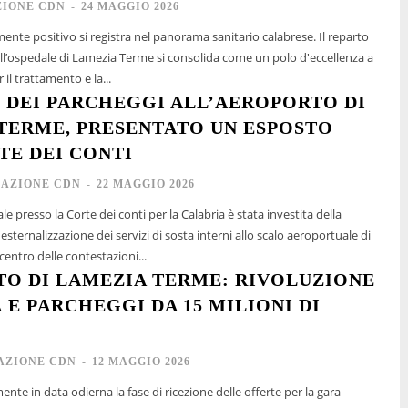
IONE CDN
-
24 MAGGIO 2026
ente positivo si registra nel panorama sanitario calabrese. Il reparto
l’ospedale di Lamezia Terme si consolida come un polo d'eccellenza a
r il trattamento e la...
 DEI PARCHEGGI ALL’AEROPORTO DI
TERME, PRESENTATO UN ESPOSTO
TE DEI CONTI
AZIONE CDN
-
22 MAGGIO 2026
e presso la Corte dei conti per la Calabria è stata investita della
'esternalizzazione dei servizi di sosta interni allo scalo aeroportuale di
entro delle contestazioni...
O DI LAMEZIA TERME: RIVOLUZIONE
 E PARCHEGGI DA 15 MILIONI DI
AZIONE CDN
-
12 MAGGIO 2026
mente in data odierna la fase di ricezione delle offerte per la gara