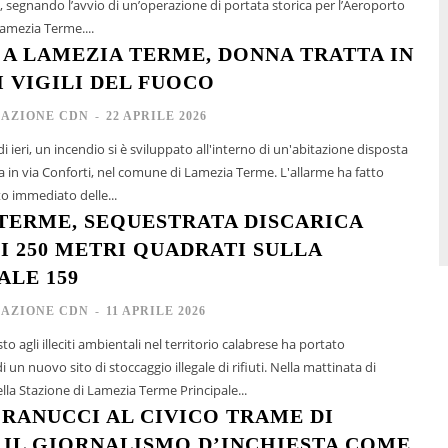
a, segnando l’avvio di un’operazione di portata storica per l’Aeroporto
Lamezia Terme....
 A LAMEZIA TERME, DONNA TRATTA IN
I VIGILI DEL FUOCO
AZIONE CDN
-
22 APRILE 2026
di ieri, un incendio si è sviluppato all'interno di un'abitazione disposta
ata in via Conforti, nel comune di Lamezia Terme. L'allarme ha fatto
to immediato delle...
TERME, SEQUESTRATA DISCARICA
DI 250 METRI QUADRATI SULLA
ALE 159
AZIONE CDN
-
11 APRILE 2026
sto agli illeciti ambientali nel territorio calabrese ha portato
i un nuovo sito di stoccaggio illegale di rifiuti. Nella mattinata di
della Stazione di Lamezia Terme Principale...
 RANUCCI AL CIVICO TRAME DI
 IL GIORNALISMO D’INCHIESTA COME