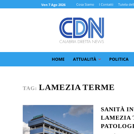
Cosa Siamo
I Contatti
Tutela del
Ven 7 Ago 2026
HOME
ATTUALITÀ
POLITICA
LAMEZIA TERME
TAG:
SANITÀ I
LAMEZIA 
PATOLOG