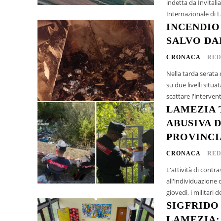
indetta da Invitali
Internazionale di 
INCENDIO
SALVO DA
CRONACA
RED
Nella tarda serata 
su due livelli situ
scattare l'interven
LAMEZIA 
ABUSIVA 
PROVINCI
CRONACA
RED
L'attività di contra
all'individuazione d
giovedì, i militari 
SIGFRIDO
LAMEZIA: