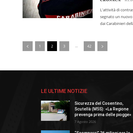
L'attività di contr
segnato un nuovo p
dai Carabinieri de
...
1
2
3
42
LE ULTIME NOTIZIE
Sicurezza del Cosentino,
Scutellà (M5S): «La Regione
prevenga prima delle piogge»
7 Agosto 2026
“Scomparsi” 36 milioni per lo