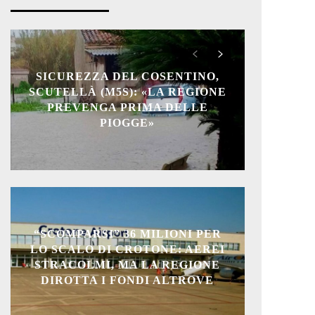
SICUREZZA DEL COSENTINO,
SCUTELLÀ (M5S): «LA REGIONE
PREVENGA PRIMA DELLE
PIOGGE»
“SCOMPARSI” 36 MILIONI PER
LO SCALO DI CROTONE: AEREI
STRACOLMI, MA LA REGIONE
DIROTTA I FONDI ALTROVE