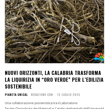
NUOVI ORIZZONTI, LA CALABRIA TRASFORMA
LA LIQUIRIZIA IN “ORO VERDE” PER L’EDILIZIA
SOSTENIBILE
PIANETA UNICAL
REDAZIONE CDN
-
12 LUGLIO 2025
Una collaborazione pionieristica tra il Laboratorio
TecAm (Tecnologia dei Materiali e Catalisi Ambientali) dell’Università