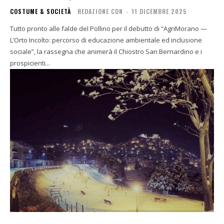
COSTUME & SOCIETÀ
REDAZIONE CDN
-
11 DICEMBRE 2025
Tutto pronto alle falde del Pollino per il debutto di “AgriMorano —
L’Orto Incolto: percorso di educazione ambientale ed inclusione
sociale”, la rassegna che animerà il Chiostro San Bernardino e i
prospicienti...