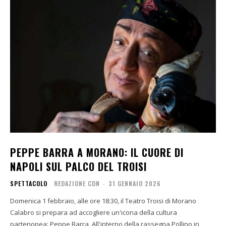
PEPPE BARRA A MORANO: IL CUORE DI
NAPOLI SUL PALCO DEL TROISI
SPETTACOLO
REDAZIONE CDN
-
31 GENNAIO 2026
Domenica 1 febbraio, alle ore 18:30, il Teatro Troisi di Morano
Calabro si prepara ad accogliere un'icona della cultura
partenopea: Peppe Barra. All'interno della rassegna Pollino in