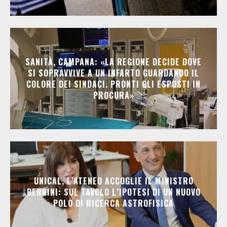
SANITÀ, CAMPANA: «LA REGIONE DECIDE DOVE
SI SOPRAVVIVE A UN INFARTO GUARDANDO IL
COLORE DEI SINDACI. PRONTI GLI ESPOSTI IN
PROCURA»
UNICAL, L’ATENEO ACCOGLIE IL MINISTRO
BERNINI: SUL TAVOLO L’IPOTESI DI UN NUOVO
POLO DI RICERCA ASTROFISICA