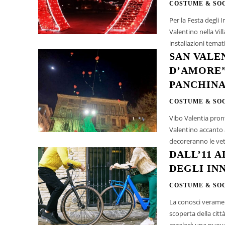
COSTUME & SO
Per la Festa degli 
Valentino nella Vi
SAN VALE
D’AMORE”
PANCHINA
COSTUME & SO
Vibo Valentia pront
Valentino accanto a
decoreranno le vetr
DALL’11 A
DEGLI IN
COSTUME & SO
La conosci veramen
scoperta della citt
regalerà una nuova 