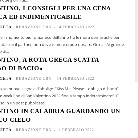
NTINO, I CONSIGLI PER UNA CENA
A ED INDIMENTICABILE
CIETÀ
REDAZIONE CDN
-
14 FEBBRAIO 2022
ere il momento più romantico dell’anno tra le mura domestiche per
ata con il partner, non deve temere ci può riuscire. Ormai c’è grande
 di...
NTINO, A ROTA GRECA SCATTA
GO DI BACIO»
CIETÀ
REDAZIONE CDN
-
14 FEBBRAIO 2022
o un nuovo segnale d’obbligo: “Kiss Me, Please – obbligo di bacio”.
: week End di San Valentino 2022 fino a tempo indeterminato”. E’ il
 in un post pubblicato...
NTINO IN CALABRIA GUARDANDO UN
CO CIELO
CIETÀ
REDAZIONE CDN
-
11 FEBBRAIO 2022