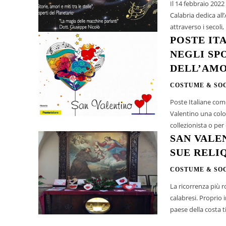
Il 14 febbraio 2022
Calabria dedica all
attraverso i secoli,
POSTE IT
NEGLI SP
DELL’AM
COSTUME & SO
Poste Italiane com
Valentino una colorata e anim
collezionista o per
SAN VALE
SUE RELI
COSTUME & SO
La ricorrenza più 
calabresi. Proprio 
paese della costa t