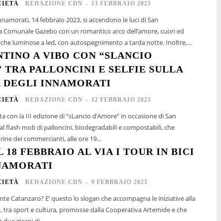
CIETÀ
REDAZIONE CDN
-
13 FEBBRAIO 2023
Innamorati, 14 febbraio 2023, si accendono le luci di San
lla Comunale Gazebo con un romantico arco dell’amore, cuori ed
installazioni tematiche luminose a led, con autospegnimento a tarda notte. Inoltre,...
NTINO A VIBO CON “SLANCIO
 TRA PALLONCINI E SELFIE SULLA
 DEGLI INNAMORATI
CIETÀ
REDAZIONE CDN
-
12 FEBBRAIO 2023
a con la III edizione di “sLancio d’Amore” in occasione di San
l flash mob di palloncini, biodegradabili e compostabili, che
ine dei commercianti, alle ore 19...
L 18 FEBBRAIO AL VIA I TOUR IN BICI
NAMORATI
CIETÀ
REDAZIONE CDN
-
9 FEBBRAIO 2023
te Catanzaro? E’ questo lo slogan che accompagna le iniziative alla
à, tra sport e cultura, promosse dalla Cooperativa Artemide e che
due giorni di...