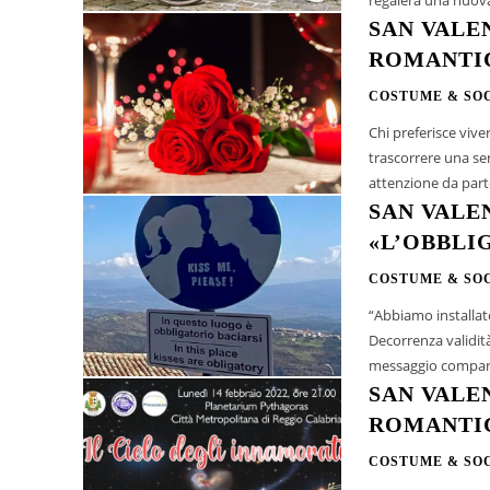
SAN VALE
ROMANTIC
COSTUME & SO
Chi preferisce viv
trascorrere una ser
attenzione da parte
SAN VALE
«L’OBBLI
COSTUME & SO
“Abbiamo installat
Decorrenza validità
messaggio comparso
SAN VALE
ROMANTI
COSTUME & SO