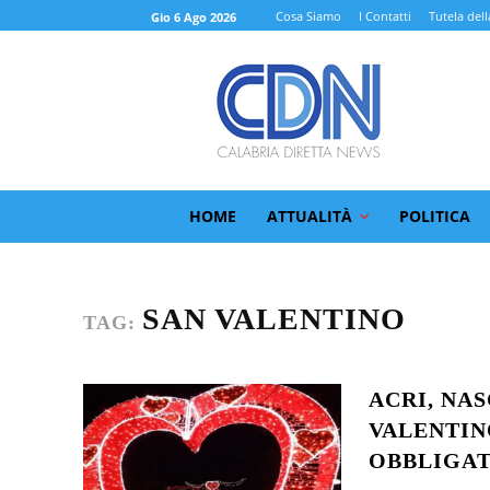
Cosa Siamo
I Contatti
Tutela dell
Gio 6 Ago 2026
HOME
ATTUALITÀ
POLITICA
SAN VALENTINO
TAG:
ACRI, NA
VALENTINO
OBBLIGAT