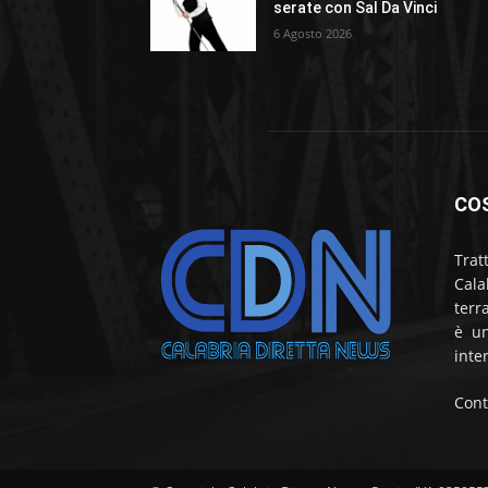
serate con Sal Da Vinci
6 Agosto 2026
CO
Trat
Cala
terr
è un
inte
Cont