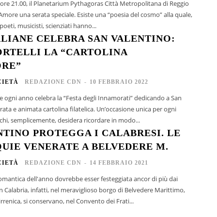
 ore 21.00, il Planetarium Pythagoras Città Metropolitana di Reggio
’Amore una serata speciale. Esiste una “poesia del cosmo” alla quale,
 poeti, musicisti, scienziati hanno...
ALIANE CELEBRA SAN VALENTINO:
ORTELLI LA “CARTOLINA
ORE”
CIETÀ
REDAZIONE CDN
-
10 FEBBRAIO 2022
e ogni anno celebra la “Festa degli Innamorati” dedicando a San
ata cartolina filatelica. Un’occasione unica per ogni
 chi, semplicemente, desidera ricordare in modo...
NTINO PROTEGGA I CALABRESI. LE
QUIE VENERATE A BELVEDERE M.
CIETÀ
REDAZIONE CDN
-
14 FEBBRAIO 2021
romantica dell'anno dovrebbe esser festeggiata ancor di più dai
in Calabria, infatti, nel meraviglioso borgo di Belvedere Marittimo,
irrenica, si conservano, nel Convento dei Frati...