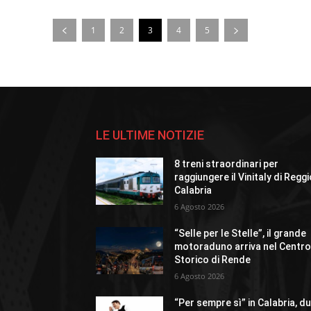
1
2
3
4
5
LE ULTIME NOTIZIE
8 treni straordinari per
raggiungere il Vinitaly di Regg
Calabria
6 Agosto 2026
“Selle per le Stelle”, il grande
motoraduno arriva nel Centr
Storico di Rende
6 Agosto 2026
“Per sempre sì” in Calabria, d