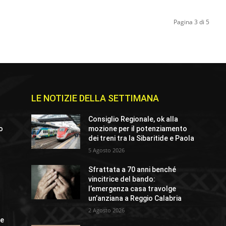
Pagina 3 di 5
LE NOTIZIE DELLA SETTIMANA
Consiglio Regionale, ok alla
io
mozione per il potenziamento
dei treni tra la Sibaritide e Paola
5 Agosto 2026
Sfrattata a 70 anni benché
o
vincitrice del bando:
l’emergenza casa travolge
un’anziana a Reggio Calabria
2 Agosto 2026
ue