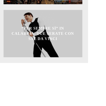
“PER SEMPRE SÌ” IN
CALABRIA, DUE SERATE CON
SAL DA VINCI