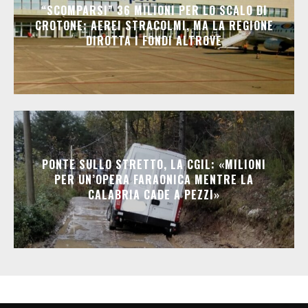
“SCOMPARSI” 36 MILIONI PER LO SCALO DI
CROTONE: AEREI STRACOLMI, MA LA REGIONE
DIROTTA I FONDI ALTROVE
PONTE SULLO STRETTO, LA CGIL: «MILIONI
PER UN’OPERA FARAONICA MENTRE LA
CALABRIA CADE A PEZZI»