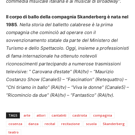
commedia msuicale italiana e ai musical di Broadway”.
Il corpo di ballo della compagnia Skanderberg è nata nel
1985
. Nella storia del balletto calabrese è la prima
compagnia che cominciò ad operare con il
sovvenzionamento statale da parte del Ministero del
Turismo e dello Spettacolo. Oggi, insieme a professionisti
di fama internazionale ha ottenuto notevoli
riconoscimenti partecipando a numerose trasmissioni
televisive: ” Carovana d’estate” (RAI/tv) – “Maurizio
Costanzo Show (Canale5) – “Fascination” (Retequattro) –
“Chi tiriamo in ballo” (RAI/tv) – “Viva le donne” (Canale5) –
“Ricomincio da due” (RAI/tv) – “Fantastico” (RAI/tv).
TAGS
arte
attori
cantatnti
castriota
compagnia
cosenza
danza
recital
recitazione
scuola
Skanderberg
teatro