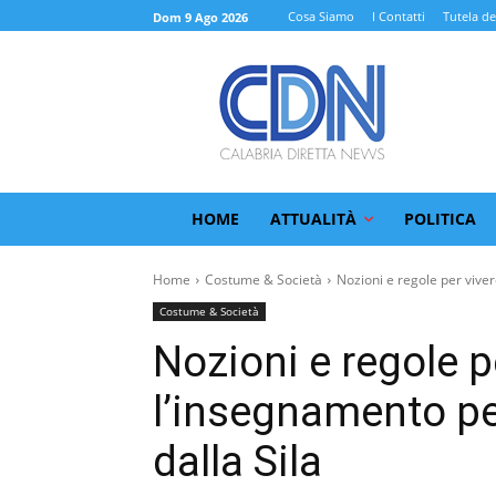
Cosa Siamo
I Contatti
Tutela de
Dom 9 Ago 2026
HOME
ATTUALITÀ
POLITICA
Home
Costume & Società
Nozioni e regole per viver
Costume & Società
Nozioni e regole p
l’insegnamento per
dalla Sila