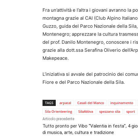
Fra un’attività e l’altra i giovani avranno la 
montagna grazie al CAI (Club Alpino Italian
Guzzo, guida del Parco Nazionale della Sila,
Montenegro; apprezzare la cultura trasmessa
del prof. Danilo Montenegro, conoscere i risc
grazie alla dott.ssa Serafina Oliverio dell’Arp
Makepeace.
L’iniziativa si avvale del patrocinio dei com
Fiore e del Parco Nazionale della Sila.
TAGS
arpacal
Casali del Manco
inquinamento
Sila Orienteering
SilaAttiva
spezzano sila
sport
Articolo precedente
Tutto pronto per Vibo “Valentia in festa”, 4 gio
di musica, arte, cultura e tradizione