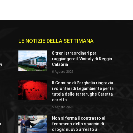
LE NOTIZIE DELLA SETTIMANA
8 treni straordinari per
raggiungere il Vinitaly di Reggio
vi
Calabria
6 Agosto 2026
Il Comune di Parghelia ringrazia
a
i volontari di Legambiente per la
tutela delle tartarughe Caretta
caretta
5 Agosto 2026
Non si ferma il contrasto al
a
fenomeno dello spaccio di
droga: nuovo arresto a