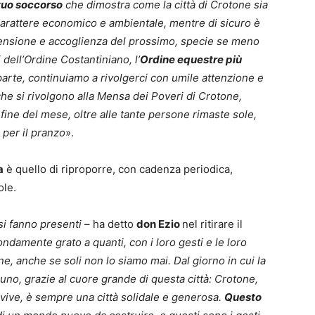
utuo soccorso
che dimostra come la città di Crotone sia
 carattere economico e ambientale, mentre di sicuro è
prensione e accoglienza del prossimo, specie se meno
li dell’Ordine Costantiniano,
l’
Ordine equestre più
parte, continuiamo a rivolgerci con umile attenzione e
che si rivolgono alla Mensa dei Poveri di Crotone,
fine del mese, oltre alle tante persone rimaste sole,
 per il pranzo
».
a
è quello di riproporre, con cadenza periodica,
ole.
 si fanno presenti
– ha detto
don Ezio
nel ritirare il
ndamente grato a quanti, con i loro gesti e le loro
e, anche se soli non lo siamo mai. Dal giorno in cui la
uno, grazie al cuore grande di questa città: Crotone,
e vive, è sempre una città solidale e generosa.
Questo