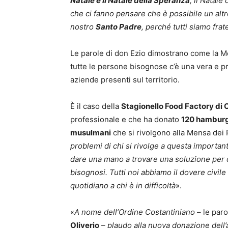
Natale è il Natale della Speranza
, il Natal
che ci fanno pensare che è possibile un altro
nostro
Santo Padre
, perché tutti siamo frate
Le parole di don Ezio dimostrano come la Me
tutte le persone bisognose c’è una vera e p
aziende presenti sul territorio.
È il caso della
Stagionello Food Factory di 
professionale e che ha donato
120 hamburg
musulmani
che si rivolgono alla Mensa dei 
problemi di chi si rivolge a questa importan
dare una mano a trovare una soluzione per d
bisognosi. Tutti noi abbiamo il dovere civile
quotidiano a chi è in difficoltà
».
«
A nome dell’Ordine Costantiniano
– le par
Oliverio
–
plaudo alla nuova donazione dell’