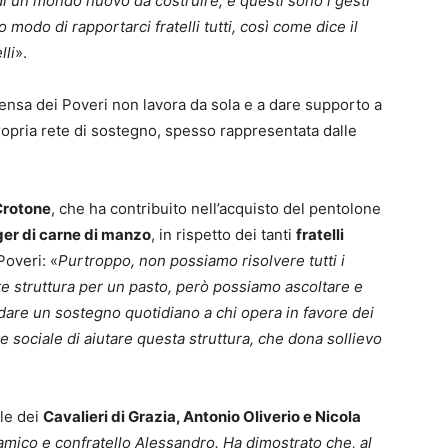
e di un mondo nuovo da costruire, e questi sono i gesti
 modo di rapportarci fratelli tutti, così come dice il
lli
».
nsa dei Poveri non lavora da sola e a dare supporto a
ropria rete di sostegno, spesso rappresentata dalle
Crotone
, che ha contribuito nell’acquisto del pentolone
er di carne di manzo
, in rispetto dei tanti
fratelli
Poveri: «
Purtroppo, non possiamo risolvere tutti i
te struttura per un pasto, però possiamo ascoltare e
are un sostegno quotidiano a chi opera in favore dei
 e sociale di aiutare questa struttura, che dona sollievo
ole dei
Cavalieri di Grazia, Antonio Oliverio e Nicola
amico e confratello Alessandro. Ha dimostrato che, al