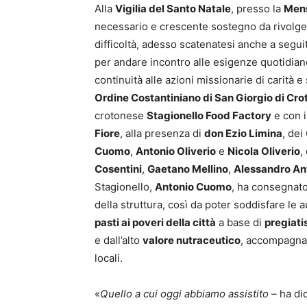
Alla
Vigilia del Santo Natale
, presso la
Mens
necessario e crescente sostegno da rivolge
difficoltà, adesso scatenatesi anche a segui
per andare incontro alle esigenze quotidian
continuità alle azioni missionarie di carità e 
Ordine Costantiniano di San Giorgio di Cro
crotonese
Stagionello Food Factory
e con i
Fiore
, alla presenza di
don Ezio Limina
, dei
Cuomo
,
Antonio Oliverio
e
Nicola Oliverio
,
Cosentini
,
Gaetano Mellino
,
Alessandro Ant
Stagionello,
Antonio Cuomo
, ha consegnat
della struttura, così da poter soddisfare le
pasti ai poveri della città
a base di
pregiati
e dall’alto
valore nutraceutico
, accompagnati
locali.
«
Quello a cui oggi abbiamo assistito
– ha dic