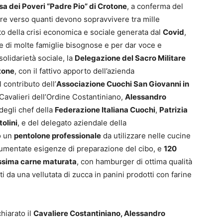
a dei Poveri “Padre Pio” di Crotone
, a conferma del
re verso quanti devono sopravvivere tra mille
to della crisi economica e sociale generata dal
Covid
,
e di molte famiglie bisognose e per dar voce e
solidarietà sociale, la
Delegazione del Sacro Militare
tone
, con il fattivo apporto dell’azienda
l contributo dell’
Associazione Cuochi San Giovanni in
 Cavalieri dell’Ordine Costantiniano,
Alessandro
 degli chef della
Federazione Italiana Cuochi
,
Patrizia
olini
, e del delegato aziendale della
o un
pentolone professionale
da utilizzare nelle cucine
 aumentate esigenze di preparazione del cibo, e
120
ssima carne maturata
, con hamburger di ottima qualità
 da una vellutata di zucca in panini prodotti con farine
hiarato il
Cavaliere Costantiniano, Alessandro