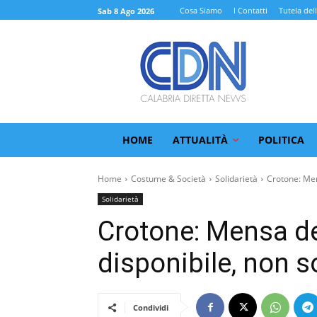
Cosa Siamo
I Contatti
Tutela del
Sab 8 Ago 2026
HOME
ATTUALITÀ
POLITICA
Home
Costume & Società
Solidarietà
Crotone: Men
Solidarietà
Crotone: Mensa d
disponibile, non s
Condividi