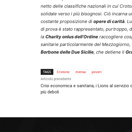
netto delle classifiche nazionali in cui Croto
solidale verso i più bisognosi. Ciò incarna u
costante proposizione di
opere di carità
. L
di prova è stato rappresentato, purtroppo, d
la
Charity onlus
dell’Ordine
raccogliere cosp
sanitarie particolarmente del Mezzogiorno,
Borbone delle Due Sicilie
, che detiene il
Gr
TAGS
Crotone
mensa
poveri
Articolo precedente
Crisi economica e sanitaria, i Lions al servizio 
più deboli