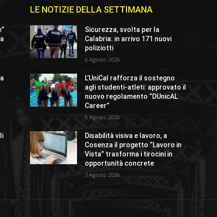
LE NOTIZIE DELLA SETTIMANA
e”
Sicurezza, svolta per la
ta
Calabria: in arrivo 171 nuovi
poliziotti
6 Agosto 2026
 a
L’UniCal rafforza il sostegno
agli studenti-atleti: approvato il
nuovo regolamento “DUnicAL
Career”
6 Agosto 2026
li
Disabilità visiva e lavoro, a
Cosenza il progetto “Lavoro in
Vista” trasforma i tirocini in
opportunità concrete
3 Agosto 2026