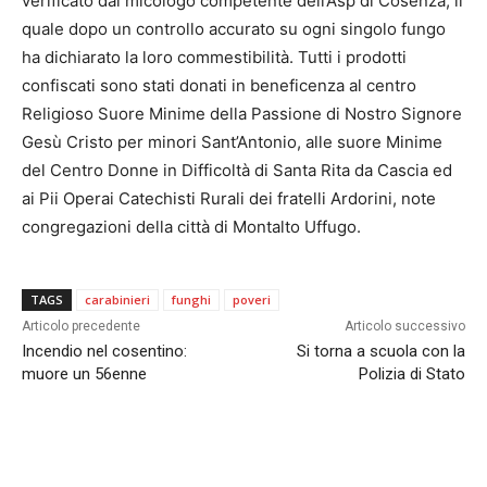
verificato dal micologo competente dell’Asp di Cosenza, il
quale dopo un controllo accurato su ogni singolo fungo
ha dichiarato la loro commestibilità. Tutti i prodotti
confiscati sono stati donati in beneficenza al centro
Religioso Suore Minime della Passione di Nostro Signore
Gesù Cristo per minori Sant’Antonio, alle suore Minime
del Centro Donne in Difficoltà di Santa Rita da Cascia ed
ai Pii Operai Catechisti Rurali dei fratelli Ardorini, note
congregazioni della città di Montalto Uffugo.
TAGS
carabinieri
funghi
poveri
Articolo precedente
Articolo successivo
Incendio nel cosentino:
Si torna a scuola con la
muore un 56enne
Polizia di Stato