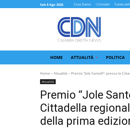
Cosa Siamo
I Contatti
Tutela del
Sab 8 Ago 2026
HOME
ATTUALITÀ
POLITICA
Home
Attualità
Premio “Jole Santelli”: presso la Cittad
Attualità
Premio “Jole Sante
Cittadella regiona
della prima edizio