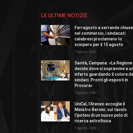
LE ULTIME NOTIZIE
Ferragosto a serrande chius
nel commercio, i sindacati
calabresi proclamano lo
sciopero per il 15 agosto
7 Agosto 2026
Sanità, Campana: «La Regione
decide dove si sopravvive a u
infarto guardando il colore de
sindaci. Pronti gli esposti in
Procura»
7 Agosto 2026
UniCal, l’Ateneo accoglie il
Ministro Bernini: sul tavolo
l’ipotesi di un nuovo polo di
ricerca astrofisica
7 Agosto 2026