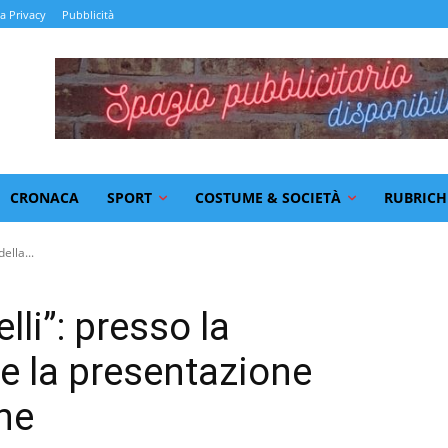
la Privacy
Pubblicità
CRONACA
SPORT
COSTUME & SOCIETÀ
RUBRICH
ella...
lli”: presso la
le la presentazione
ne