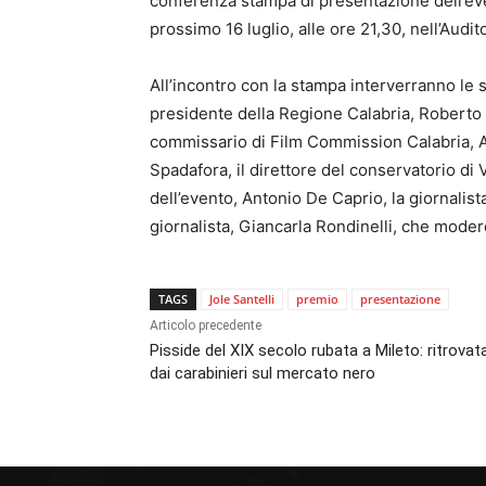
conferenza stampa di presentazione dell’eve
prossimo 16 luglio, alle ore 21,30, nell’Audit
All’incontro con la stampa interverranno le s
presidente della Regione Calabria, Roberto O
commissario di Film Commission Calabria, A
Spadafora, il direttore del conservatorio di 
dell’evento, Antonio De Caprio, la giornalis
giornalista, Giancarla Rondinelli, che modere
TAGS
Jole Santelli
premio
presentazione
Articolo precedente
Pisside del XIX secolo rubata a Mileto: ritrovat
dai carabinieri sul mercato nero