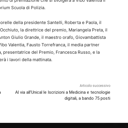
nto di premiazione che si svolgerà a Vibo Valentia il
orium Scuola di Polizia.
orelle della presidente Santelli, Roberta e Paola, il
cchiuto, la direttrice del premio, Mariangela Preta, il
nton Giulio Grande, il maestro orafo, Giovambattista
Vibo Valentia, Fausto Torrefranca, il media partner
ta, presentatrice del Premio, Francesca Russo, e la
rà i lavori della mattinata.
Articolo successivo
a
Al via all’Unical le Iscrizioni a Medicina e tecnologie
digitali, a bando 75 posti