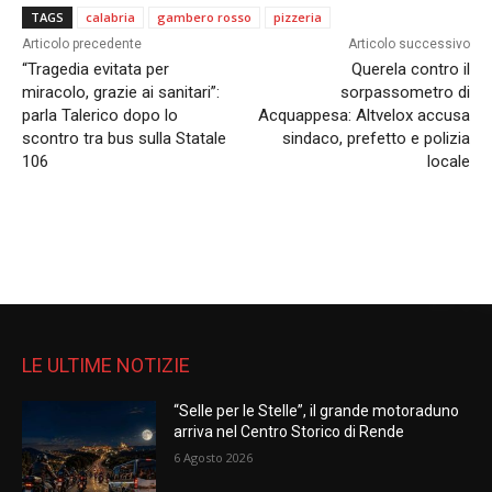
TAGS
calabria
gambero rosso
pizzeria
Articolo precedente
Articolo successivo
“Tragedia evitata per
Querela contro il
miracolo, grazie ai sanitari”:
sorpassometro di
parla Talerico dopo lo
Acquappesa: Altvelox accusa
scontro tra bus sulla Statale
sindaco, prefetto e polizia
106
locale
LE ULTIME NOTIZIE
“Selle per le Stelle”, il grande motoraduno
arriva nel Centro Storico di Rende
6 Agosto 2026