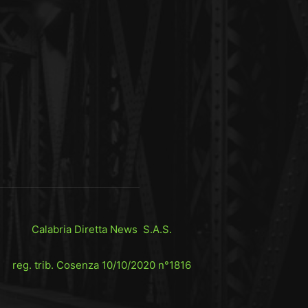
Calabria Diretta News S.A.S.
reg. trib. Cosenza 10/10/2020 n°1816