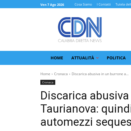
Cosa Siamo
I Contatti
Tutela del
Ven 7 Ago 2026
HOME
ATTUALITÀ
POLITICA
Home
Cronaca
Discarica abusiva in un burrone a...
Cronaca
Discarica abusiva
Taurianova: quind
automezzi sequest