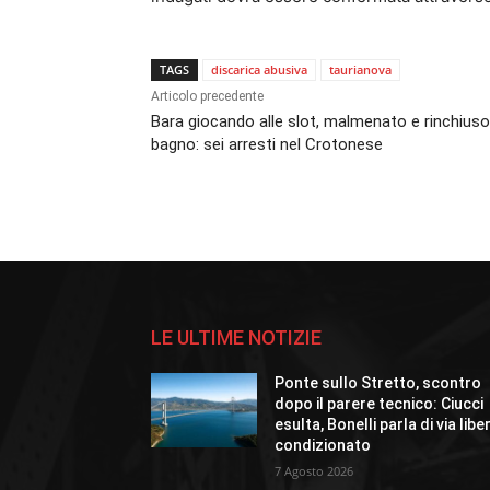
TAGS
discarica abusiva
taurianova
Articolo precedente
Bara giocando alle slot, malmenato e rinchiuso
bagno: sei arresti nel Crotonese
LE ULTIME NOTIZIE
Ponte sullo Stretto, scontro
dopo il parere tecnico: Ciucci
esulta, Bonelli parla di via libe
condizionato
7 Agosto 2026