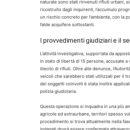
naturale sono stati rinvenuti rifiuti urbani, 
ricostruito dagli inquirenti, l’accumulo prog
un rischio concreto per l’ambiente, con la p
falde acquifere sottostanti.
I provvedimenti giudiziari e il 
L’attività investigativa, supportata da appos
in stato di libertà di 15 persone, accusate a
illecito di rifiuti. Oltre alle denunce, l’Auto
veicoli che sarebbero stati utilizzati per il 
dei soggetti coinvolti è stata inoltre applica
polizia giudiziaria.
Questa operazione si inquadra in una più amp
agricole ed extraurbane, territori spesso vuln
procedimento si trova attualmente nella fase 
indagati dovrà essere confermata attraverso