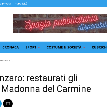
la Privacy
Pubblicità
CRONACA
SPORT
COSTUME & SOCIETÀ
RUBRICH
estaurati...
zaro: restaurati gli
lla Madonna del Carmine