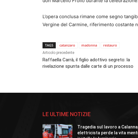
don Marcello Froiio durante la celebrazione
L’opera conclusa rimane come segno tangibile 
Vergine del Carmine, riferimento costante n
TAGS
catanzaro
madonna
restauro
Articolo precedente
Raffaella Carrà, il figlio adottivo segreto: la
rivelazione spunta dalle carte di un processo
LE ULTIME NOTIZIE
Tragedia sul lavoro a Calanna
elettricista perde la vita ment