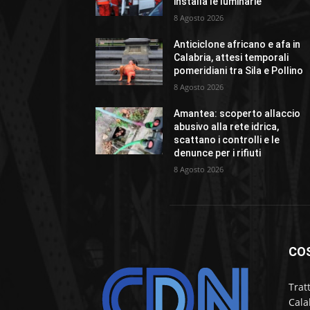
installa le luminarie
8 Agosto 2026
Anticiclone africano e afa in
Calabria, attesi temporali
pomeridiani tra Sila e Pollino
8 Agosto 2026
Amantea: scoperto allaccio
abusivo alla rete idrica,
scattano i controlli e le
denunce per i rifiuti
8 Agosto 2026
CO
Trat
Cala