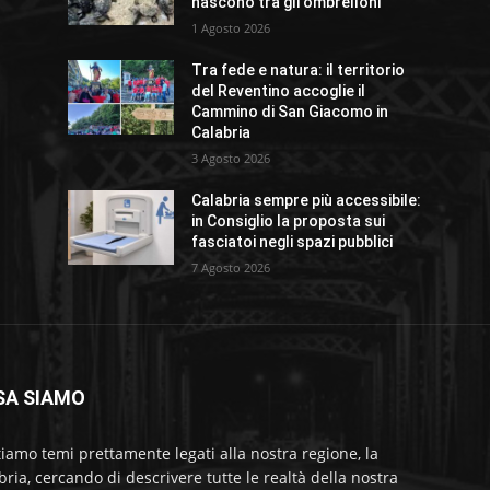
nascono tra gli ombrelloni
1 Agosto 2026
Tra fede e natura: il territorio
del Reventino accoglie il
Cammino di San Giacomo in
Calabria
3 Agosto 2026
Calabria sempre più accessibile:
in Consiglio la proposta sui
fasciatoi negli spazi pubblici
7 Agosto 2026
SA SIAMO
tiamo temi prettamente legati alla nostra regione, la
bria, cercando di descrivere tutte le realtà della nostra