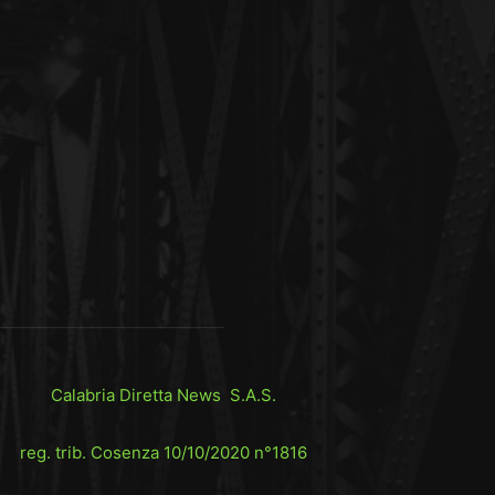
Calabria Diretta News S.A.S.
reg. trib. Cosenza 10/10/2020 n°1816