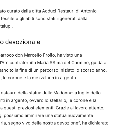
tato curato dalla ditta Adduci Restauri di Antonio
essile e gli abiti sono stati rigenerati dalla
alupi.
so devozionale
parroco don Marcello Froiio, ha visto una
l’Arciconfraternita Maria SS.ma del Carmine, guidata
ancito la fine di un percorso iniziato lo scorso anno,
o, le corone e la mezzaluna in argento.
restauro della statua della Madonna: a luglio dello
ti in argento, ovvero lo stellario, le corone e la
 questi preziosi elementi. Grazie al lavoro attento,
ggi possiamo ammirare una statua nuovamente
oria, segno vivo della nostra devozione”, ha dichiarato