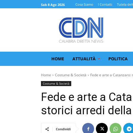
Cosa Siamo
I Contatti
Tutela del
Sab 8 Ago 2026
HOME
ATTUALITÀ
POLITICA
Home
Costume & Società
Fede e arte a Catanzaro: r
Costume & Società
Fede e arte a Catan
storici arredi de
Condividi