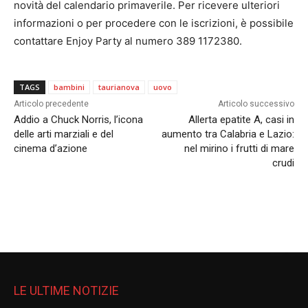
novità del calendario primaverile. Per ricevere ulteriori
informazioni o per procedere con le iscrizioni, è possibile
contattare Enjoy Party al numero 389 1172380.
TAGS
bambini
taurianova
uovo
Articolo precedente
Articolo successivo
Addio a Chuck Norris, l’icona
Allerta epatite A, casi in
delle arti marziali e del
aumento tra Calabria e Lazio:
cinema d’azione
nel mirino i frutti di mare
crudi
LE ULTIME NOTIZIE