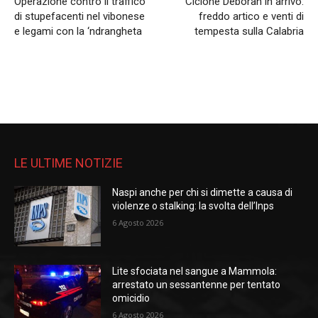
Operazione contro il traffico
Ciclone Deborah in arrivo:
di stupefacenti nel vibonese
freddo artico e venti di
e legami con la ‘ndrangheta
tempesta sulla Calabria
LE ULTIME NOTIZIE
Naspi anche per chi si dimette a causa di
violenze o stalking: la svolta dell’Inps
6 Agosto 2026
Lite sfociata nel sangue a Mammola:
arrestato un sessantenne per tentato
omicidio
6 Agosto 2026